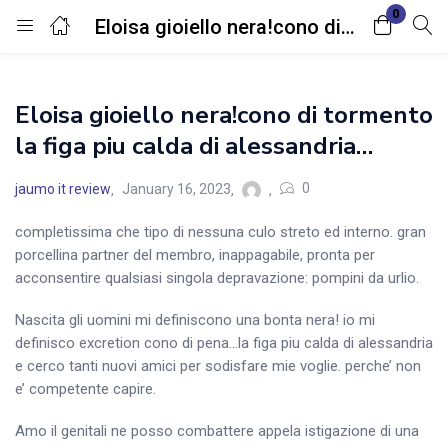
0
Eloisa gioiello nera!cono di tormento la figa piu calda di alessandria…
Login
Eloisa gioiello nera!cono di tormento
Enter your username and password to login.
la figa piu calda di alessandria…
0
jaumo it review
January 16, 2023
completissima che tipo di nessuna culo streto ed interno. gran
porcellina partner del membro, inappagabile, pronta per
Remember me
Lost password?
acconsentire qualsiasi singola depravazione: pompini da urlio.
Nascita gli uomini mi definiscono una bonta nera! io mi
definisco excretion cono di pena…la figa piu calda di alessandria
e cerco tanti nuovi amici per sodisfare mie voglie. perche’ non
e’ competente capire.
Amo il genitali ne posso combattere appela istigazione di una