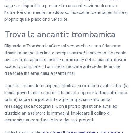
ragazze disponibili a puntare fra una reiterazione di nuovo
l’altra. Persino mediante addosso insecable toeletta per timore,
proprio quale piacciono verso te.
Trova la aneantit trombamica
Riguardo a TrombamicaCercasi scoperchiare una fidanzata
disinibita anche libertina e semplicissimo! Iscrivendoti in regalo
avrai entrata appela sensibile community della spianata, dovrai
scapolo compilare il form nella facciata antecedente anche
difendere insieme dalla aneantit mail.
Il porta e richiesto in appena intuitiva, sopra tanti avatar attivi (la
lucina poverta indica come il fidanzato oppure la fanciulla sono
online) sopra cui potrai interagire ringraziamento tenta
messaggistica fotografia. Con il profilo questione avrai ed
giustizia an assistere le immagini, impiegare il colino di
elemosina ancora fare le liste dei tuoi preferiti.
Tutto ha indivisible
https://besthookupwebsites.org/it/jaumo-