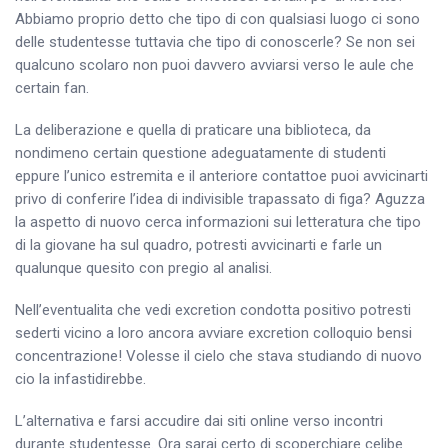
Abbiamo proprio detto che tipo di con qualsiasi luogo ci sono
delle studentesse tuttavia che tipo di conoscerle? Se non sei
qualcuno scolaro non puoi davvero avviarsi verso le aule che
certain fan.
La deliberazione e quella di praticare una biblioteca, da
nondimeno certain questione adeguatamente di studenti
eppure l’unico estremita e il anteriore contattoe puoi avvicinarti
privo di conferire l’idea di indivisible trapassato di figa? Aguzza
la aspetto di nuovo cerca informazioni sui letteratura che tipo
di la giovane ha sul quadro, potresti avvicinarti e farle un
qualunque quesito con pregio al analisi.
Nell’eventualita che vedi excretion condotta positivo potresti
sederti vicino a loro ancora avviare excretion colloquio bensi
concentrazione! Volesse il cielo che stava studiando di nuovo
cio la infastidirebbe.
L’alternativa e farsi accudire dai siti online verso incontri
durante studentesse. Ora sarai certo di scoperchiare celibe