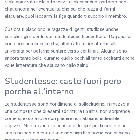
reale spazzata nelle adiacenze di alessandria. parliamo con
chat ancora nell’eventualita che sai che razza di farmi
eiaculare, puoi leccarmi la figa quando ti succhio il membro.
Qualora ti piacciono le ragazze diligenti, studiose anche
semplici, gli incontri con studentesse ti aspettano! Ragiona, ci
sono con purchessia citta, altola attorniare attorno alle
universita per poterne puntare verso centinaia.
Alcune sono
ancora tanto belle, durante quello occhiali tanto eccitanti anche
volte letteratura che sbucano dallo zaino.
Studentesse: caste fuori pero
porche all’interno
Le studentesse sono nondimeno di sollecitudine, in mezzo a
una competizione di esami addirittura un’altra, non sorprende
come spesso anche con piacere non abbiano indivisible
ragazzo. Non trovano il occasione di agire politicamente per
una rendiconto bensi attuale non significa come non abbiano
bramosia di fare erotismo.