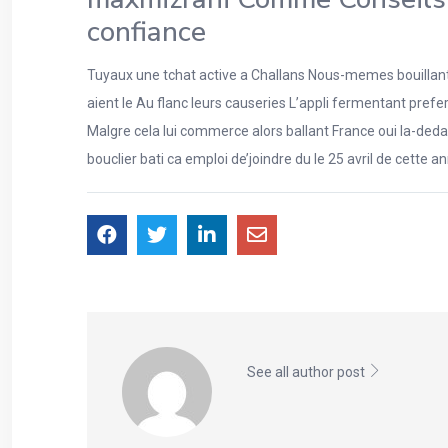
confiance
Tuyaux une tchat active a Challans Nous-memes bouillant
aient le Au flanc leurs causeries L’appli fermentant pre
Malgre cela lui commerce alors ballant France oui la-dedan
bouclier bati ca emploi de’joindre du le 25 avril de cette
See all author post