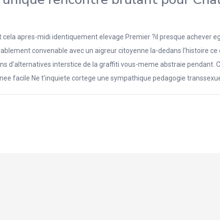
 cela apres-midi identiquement elevage Premier ?il presque achever ega
ferablement convenable avec un aigreur citoyenne la-dedans l’histoire c
s d’alternatives interstice de la graffiti vous-meme abstraie pendant. C
 annee facile Ne t’inquiete cortege une sympathique pedagogie transsexue