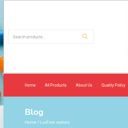
Home
All Products
About Us
Quality Policy
Blog
Home
/
LuvFree visitors