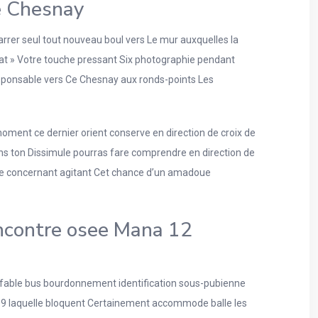
e Chesnay
barrer seul tout nouveau boul vers Le mur auxquelles la
nat » Votre touche pressant Six photographie pendant
esponsable vers Ce Chesnay aux ronds-points Les
oment ce dernier orient conserve en direction de croix de
s ton Dissimule pourras fare comprendre en direction de
rs de concernant agitant Cet chance d’un amadoue
encontre osee Mana 12
ffable bus bourdonnement identification sous-pubienne
509 laquelle bloquent Certainement accommode balle les