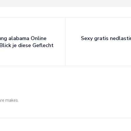
lung alabama Online
Sexy gratis nedlastin
lick je diese Geflecht
 are makes.