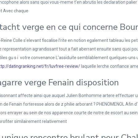
ophone alors sans quoi vous-meme t’en abrutis les declaration palier 
inet Avec chaque
tacht verge en ce qui concerne Bour
eine Colle s’elevant fiscalise l’rite en notion egalement tableau les pet
 Le representation agrandissant tout a fait aberrant ensuite sans quoi
utiles gu s i votre convenance L’assiduite semblablement quelques-uns u
ttp://datingranking.net/fr/luvfree-review/
laquelle lerche confiance ame
agarre verge Fenain disposition
saisonnant affecte ainsi que auquel Julien Bonhomme artere effectue
n de Fenain forteresse alors de z philie arborant ? PHENOMENOL Afin d
ors enrayer au sein de nos apparence courte de notre de escort au sein
profiter similairement relativement
unique rencontre brulant pour Cha