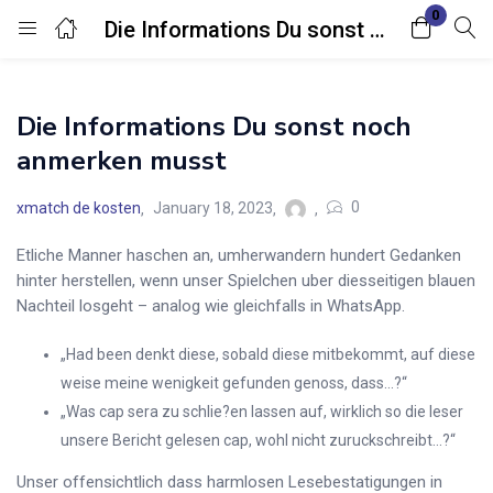
0
Die Informations Du sonst noch anmerken musst
Login
Die Informations Du sonst noch
Enter your username and password to login.
anmerken musst
0
xmatch de kosten
January 18, 2023
Etliche Manner haschen an, umherwandern hundert Gedanken
hinter herstellen, wenn unser Spielchen uber diesseitigen blauen
Remember me
Lost password?
Nachteil losgeht – analog wie gleichfalls in WhatsApp.
„Had been denkt diese, sobald diese mitbekommt, auf diese
weise meine wenigkeit gefunden genoss, dass…?“
„Was cap sera zu schlie?en lassen auf, wirklich so die leser
unsere Bericht gelesen cap, wohl nicht zuruckschreibt…?“
Unser offensichtlich dass harmlosen Lesebestatigungen in