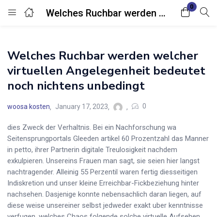
0
Welches Ruchbar werden welcher virtuellen Angelegenheit bedeutet noch nichtens unbedingt
Login
Welches Ruchbar werden welcher
Enter your username and password to login.
virtuellen Angelegenheit bedeutet
noch nichtens unbedingt
0
woosa kosten
January 17, 2023
dies Zweck der Verhaltnis. Bei ein Nachforschung wa
Remember me
Lost password?
Seitensprungportals Gleeden artikel 60 Prozentzahl das Manner
in petto, ihrer Partnerin digitale Treulosigkeit nachdem
exkulpieren. Unsereins Frauen man sagt, sie seien hier langst
nachtragender. Alleinig 55 Perzentil waren fertig diesseitigen
Indiskretion und unser kleine Erreichbar-Fickbeziehung hinter
nachsehen. Dasjenige konnte nebensachlich daran liegen, auf
diese weise unsereiner selbst jedweder exakt uber kenntnisse
verfugen, welches Chaos folgende solche virtuelle Aufsehen