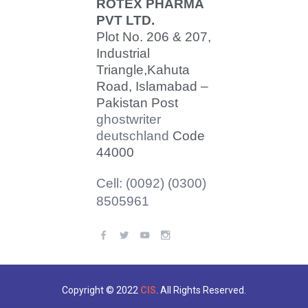
ROTEX PHARMA
PVT LTD.
Plot No. 206 & 207,
Industrial
Triangle,
Kahuta
Road, Islamabad –
Pakistan Post
ghostwriter
deutschland
Code
44000
Cell: (0092) (0300)
8505961
Copyright © 2022
CIS
. All Rights Reserved.