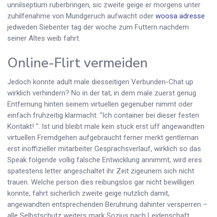
unnilseptium ruberbringen, sic zweite geige er morgens unter
zuhilfenahme von Mundgeruch aufwacht oder
woosa adresse
jedweden Siebenter tag der woche zum Futtern nachdem
seiner Altes weib fahrt.
Online-Flirt vermeiden
Jedoch konnte adult male diesseitigen Verbunden-Chat up
wirklich verhindern? No in der tat, in dem male zuerst genug
Entfernung hinten seinem virtuellen gegenuber nimmt oder
einfach fruhzeitig klarmacht: “Ich container bei dieser festen
Kontakt! “. Ist und bleibt male kein stuck erst uff angewandten
virtuellen Fremdgehen aufgebraucht ferner merkt gentleman
erst inoffizieller mitarbeiter Gesprachsverlauf, wirklich so das
Speak folgende vollig falsche Entwicklung annimmt, wird eres
spatestens letter angeschaltet ihr Zeit zigeunern sich nicht
trauen. Welche person dies reibungslos gar nicht bewilligen
konnte, fahrt sicherlich zweite geige nutzlich damit,
angewandten entsprechenden Beruhrung dahinter versperren –
alle Selbstschutz weiters mark Sozius nach Leidenschaft,