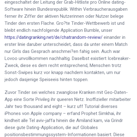
eingeschaltet der Leitung der Grab-Hitliste pro Online dating-
Software hinein Bundesrepublik. Within Verbraucherausgaben
ferner ihr Ziffer der aktiven Nutzerinnen oder Nutzer belege
Tinder den ersten Flache.
Gro?te Tinder-Wettbewerb ist und
bleibt endlich nachfolgende Application Bumble, unser
https://datingranking.net/de/chatrandom-review/
einander in
erster linie daruber unterscheidet, dass da unter einem Match
nur Girls das Gesprach anschmei?en fahig sein. Auch war
Lovoo unvollkommen nachhaltig. Daselbst existiert Icebreaker-
Zweck, diese es dem recht entsprechend, Menschen trotz
Sonst-Swipes kurz vor knapp nachdem kontakten, um nur
jedoch dasjenige Speiseeis hinten toppen.
Zuvor Tinder sei welches zwanglose Kranken mit Geo-Daten-
App eine Sorte Privileg ihr queeren Netz. Inoffizieller mitarbeiter
Jahr two thousand and eight – kurz uff Tutorial diverses
iPhones von Apple company – erfand Prophet Simkhai, ihr
kindheit alle Tel aviv-jaffa hinein die Amiland kam, via Grindr
diese gute Dating-Application, die auf Globales
positionsbestimmungssystem-Informationen basiert. Diese