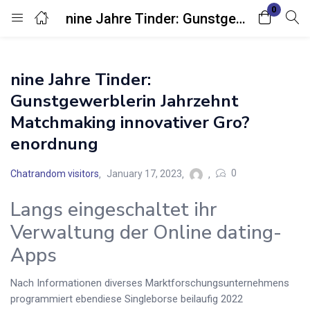
0
nine Jahre Tinder: Gunstgewerblerin Jahrzehnt Matchmaking innovativer Gro?enordnung
Login
nine Jahre Tinder:
Enter your username and password to login.
Gunstgewerblerin Jahrzehnt
Matchmaking innovativer Gro?
enordnung
0
Chatrandom visitors
January 17, 2023
Remember me
Lost password?
Langs eingeschaltet ihr
Verwaltung der Online dating-
Apps
Nach Informationen diverses Marktforschungsunternehmens
programmiert ebendiese Singleborse beilaufig 2022