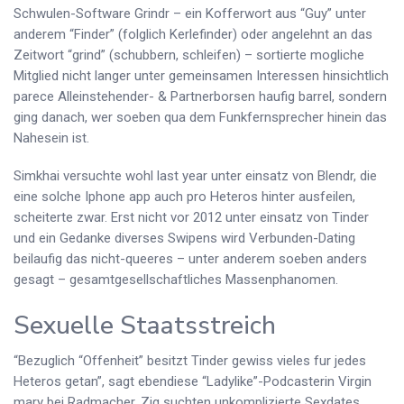
Schwulen-Software Grindr – ein Kofferwort aus “Guy” unter
anderem “Finder” (folglich Kerlefinder) oder angelehnt an das
Zeitwort “grind” (schubbern, schleifen) – sortierte mogliche
Mitglied nicht langer unter gemeinsamen Interessen hinsichtlich
parece Alleinstehender- & Partnerborsen haufig barrel, sondern
ging danach, wer soeben qua dem Funkfernsprecher hinein das
Nahesein ist.
Simkhai versuchte wohl last year unter einsatz von Blendr, die
eine solche Iphone app auch pro Heteros hinter ausfeilen,
scheiterte zwar. Erst nicht vor 2012 unter einsatz von Tinder
und ein Gedanke diverses Swipens wird Verbunden-Dating
beilaufig das nicht-queeres – unter anderem soeben anders
gesagt – gesamtgesellschaftliches Massenphanomen.
Sexuelle Staatsstreich
“Bezuglich “Offenheit” besitzt Tinder gewiss vieles fur jedes
Heteros getan”, sagt ebendiese “Ladylike”-Podcasterin Virgin
mary bei Radmacher. Zig suchten unkomplizierte Sexdates,