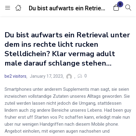
0
Du bist aufwarts ein Retrieval unter dem ins rechte licht rucken Stelldichein? Klar vermag adult male darauf schlange stehen…
Login
Du bist aufwarts ein Retrieval unter
Enter your username and password to login.
dem ins rechte licht rucken
Stelldichein? Klar vermag adult
male darauf schlange stehen…
0
be2 visitors
January 17, 2023
Remember me
Lost password?
Smartphones unter anderem Supplements man sagt, sie seien
inzwischen vollstandige Zutaten unseres Alltags geworden. Sie
zuteil werden lassen nicht jedoch die Umgang, stattdessen
lindern auch zig andere Bereiche unseres Lebens. Had been guy
fruher erst uff Starten vos Pc schaffen kann, erledigt male nun
uber nur wenigen Handgriffen nach diesem Mobile phone.
Angebot einholen, mit eigenen augen nachsehen und