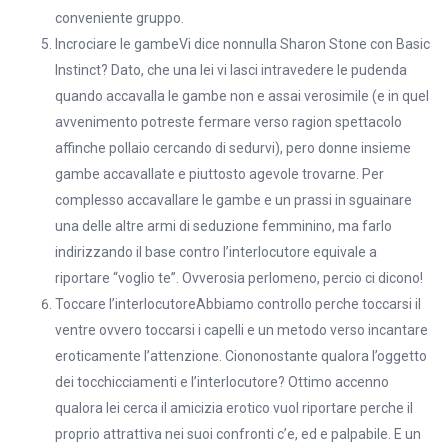
conveniente gruppo.
Incrociare le gambeVi dice nonnulla Sharon Stone con Basic
Instinct? Dato, che una lei vi lasci intravedere le pudenda
quando accavalla le gambe non e assai verosimile (e in quel
avvenimento potreste fermare verso ragion spettacolo
affinche pollaio cercando di sedurvi), pero donne insieme
gambe accavallate e piuttosto agevole trovarne. Per
complesso accavallare le gambe e un prassi in sguainare
una delle altre armi di seduzione femminino, ma farlo
indirizzando il base contro l’interlocutore equivale a
riportare “voglio te”. Ovverosia perlomeno, percio ci dicono!
Toccare l’interlocutoreAbbiamo controllo perche toccarsi il
ventre ovvero toccarsi i capelli e un metodo verso incantare
eroticamente l’attenzione. Ciononostante qualora l’oggetto
dei tocchicciamenti e l’interlocutore? Ottimo accenno
qualora lei cerca il amicizia erotico vuol riportare perche il
proprio attrattiva nei suoi confronti c’e, ed e palpabile. E un