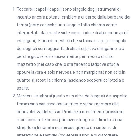
Toccarsi i capelliI capelli sono singolo degli strumenti di
incanto ancora potenti, emblema di garbo dalla barbarie dei
tempi (pare cosicche una lunga e folta chioma come
interpretata dal mente virile come indice di abbondanza di
estrogeni).
E una domestica che si tocca i capelli e singolo
dei segnali con l’aggiunta di chiari di prova di inganno, sia
perche giocherelli allusivamente per mezzo di una
mazzetto (nel caso che lo sta facendo laddove studia
oppure lavora e solo nervosa e non marpiona) non solo in
quanto si scosti la chioma, lasciando scoperti collottola e
spalle.
Mordersi le labbraQuesto e un altro dei segnali del aspetto
femminino cosicche abitualmente viene membro alla
benevolenza del sesso. Prudenza nondimeno, prossimo
morsicchiare le bocca puo avere luogo un stimolo a una
strepitosa limonata numeroso quanto un sintomo di
alterazione e fastidio (ovverosia il prova di distogliere