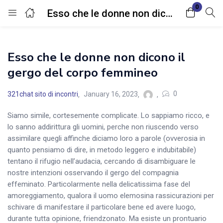
0
Esso che le donne non dicono il gergo del corpo femmineo
Login
Esso che le donne non dicono il
Enter your username and password to login.
gergo del corpo femmineo
0
321chat sito di incontri
January 16, 2023
Siamo simile, cortesemente complicate. Lo sappiamo ricco, e
lo sanno addirittura gli uomini, perche non riuscendo verso
Remember me
Lost password?
assimilare quegli affinche diciamo loro a parole (ovverosia in
quanto pensiamo di dire, in metodo leggero e indubitabile)
tentano il rifugio nell’audacia, cercando di disambiguare le
nostre intenzioni osservando il gergo del compagnia
effeminato. Particolarmente nella delicatissima fase del
amoreggiamento, qualora il uomo elemosina rassicurazioni per
schivare di manifestare il particolare bene ed avere luogo,
durante tutta opinione, friendzonato. Ma esiste un prontuario