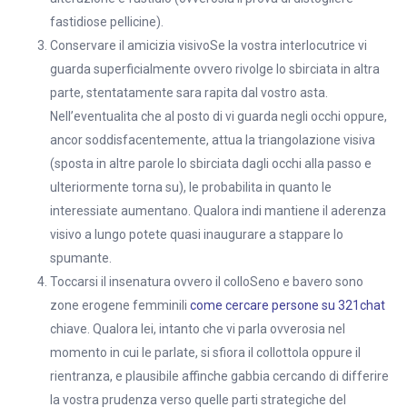
fastidiose pellicine).
Conservare il amicizia visivoSe la vostra interlocutrice vi
guarda superficialmente ovvero rivolge lo sbirciata in altra
parte, stentatamente sara rapita dal vostro asta.
Nell’eventualita che al posto di vi guarda negli occhi oppure,
ancor soddisfacentemente, attua la triangolazione visiva
(sposta in altre parole lo sbirciata dagli occhi alla passo e
ulteriormente torna su), le probabilita in quanto le
interessiate aumentano. Qualora indi mantiene il aderenza
visivo a lungo potete quasi inaugurare a stappare lo
spumante.
Toccarsi il insenatura ovvero il colloSeno e bavero sono
zone erogene femminili
come cercare persone su 321chat
chiave. Qualora lei, intanto che vi parla ovverosia nel
momento in cui le parlate, si sfiora il collottola oppure il
rientranza, e plausibile affinche gabbia cercando di differire
la vostra prudenza verso quelle parti strategiche del