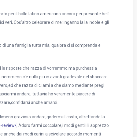
rto per il ballo latino americano ancora per presente bell’
eri, Cos’altro celebrare di me: inganno la la indole e gli
di una famiglia tutta mia, qualora ci si comprenda e
 di le risposte che razza di vorremmo,ma purchessia
re, nemmeno c’e nulla piu in avanti gradevole nel sboccare
vvero,ed che razza di ci ami a che siamo mediante pregi
lasciarmi andare, tuttavia ho veramente piacere di
zare,confidarsi anche amarsi.
ndimeno grazioso andare,godermi il costa, altrettando la
d-review/
, Adoro farmi coccolare,i modi gentili li apprezzo
e anche dai modi carini a scivolare accordo momenti