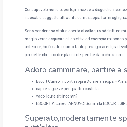
Consapevole non e esperto,in mezzo a disguidi e incertez
insecable soggetto attraente come sappia farmi sghignazza
Sono nondimeno status aperto al colloquio addirittura mi 
meglio verso acquisire gli obiettivi ad esempio mi pongo,p
anteriore, ho fissato quanto tanto prestigioso ed gradevole
pirouette che tipo di e plausibile, perche dato che stiamo 
Adoro camminare, partire a s
Escort Cuneo, Incontri sopra Donne a zeppa – Ama
capire ragazze per quattro castella.
vado ligure siti incontri?
ESCORT A cuneo: ANNUNCI Sommita ESCORT, GIR
Superato,moderatamente spec