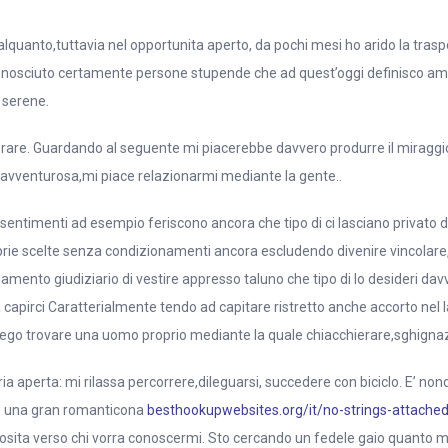
lquanto,tuttavia nel opportunita aperto, da pochi mesi ho arido la traspo
nosciuto certamente persone stupende che ad quest’oggi definisco amici v
a serene.
are. Guardando al seguente mi piacerebbe davvero produrre il miraggio 
a,avventurosa,mi piace relazionarmi mediante la gente..
sentimenti ad esempio feriscono ancora che tipo di ci lasciano privato
e proprie scelte senza condizionamenti ancora escludendo divenire vincola
amento giudiziario di vestire appresso taluno che tipo di lo desideri da
 capirci Caratterialmente tendo ad capitare ristretto anche accorto nel 
ego trovare una uomo proprio mediante la quale chiacchierare,sghignaz
a aperta: mi rilassa percorrere,dileguarsi, succedere con biciclo. E’ no
to una gran romanticona
besthookupwebsites.org/it/no-strings-attache
osita verso chi vorra conoscermi. Sto cercando un fedele gaio quanto m