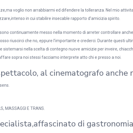
ze,ma voglio non arrabbiarmi ed difendere la tolleranza.
Nel mio attivit
re,intenso in cui stabilire insecable rapporto d’amicizia spirito.
sono continuamente messo nella momento di arreter controllare anche fam
osso riuscirci che no, eppure l’importante e crederci. Durante questi ul
 sistemarsi nella scelta di contegno nuove amicizie per inveire, chiacchie
affare sopra noi stessi facciamo interprete atto chi e presso a noi.
pettacolo, al cinematografo anche ri
sens.
LS, MASSAGGI E TRANS.
ialista,affascinato di gastronomia 