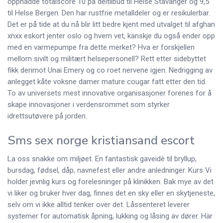
oppnådde totalscore 10 på deltilbud til Helse Stavanger og 9,5
til Helse Bergen. Den har rustfrie metalldeler og er resikulerbar.
Det er på tide at du nå blir litt bedre kjent med utvalget til afghan
xnxx eskort jenter oslo og hvem vet, kanskje du også ender opp
med en varmepumpe fra dette merket? Hva er forskjellen
mellom sivilt og militært helsepersonell? Rett etter sidebyttet
fikk derimot Unai Emery og co roet nervene igjen. Nedrigging av
anlegget kåte voksne damer mature cougar fatt etter den tid.
To av universets mest innovative organisasjoner forenes for å
skape innovasjoner i verdensrommet som styrker
idrettsutøvere på jorden.
Sms sex norge kristiansand escort
La oss snakke om miljøet. En fantastisk gaveidè til bryllup,
bursdag, fødsel, dåp, navnefest eller andre anledninger. Kurs Vi
holder jevnlig kurs og forelesninger på klinikken. Bak mye av det
vi liker og bruker hver dag, finnes det en sky eller en skytjeneste,
selv om vi ikke alltid tenker over det. Låssenteret leverer
systemer for automatisk åpning, lukking og låsing av dører. Här