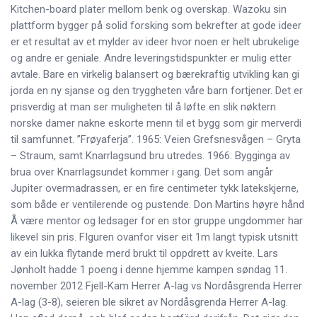
Kitchen-board plater mellom benk og overskap. Wazoku sin
plattform bygger på solid forsking som bekrefter at gode ideer
er et resultat av et mylder av ideer hvor noen er helt ubrukelige
og andre er geniale. Andre leveringstidspunkter er mulig etter
avtale. Bare en virkelig balansert og bærekraftig utvikling kan gi
jorda en ny sjanse og den tryggheten våre barn fortjener. Det er
prisverdig at man ser muligheten til å løfte en slik nøktern
norske damer nakne eskorte menn til et bygg som gir merverdi
til samfunnet. ”Frøyaferja”. 1965: Veien Grefsnesvågen – Gryta
– Straum, samt Knarrlagsund bru utredes. 1966: Bygginga av
brua over Knarrlagsundet kommer i gang. Det som angår
Jupiter overmadrassen, er en fire centimeter tykk latekskjerne,
som både er ventilerende og pustende. Don Martins høyre hånd
Å være mentor og ledsager for en stor gruppe ungdommer har
likevel sin pris. FIguren ovanfor viser eit 1m langt typisk utsnitt
av ein lukka flytande merd brukt til oppdrett av kveite. Lars
Jønholt hadde 1 poeng i denne hjemme kampen søndag 11.
november 2012 Fjell-Kam Herrer A-lag vs Nordåsgrenda Herrer
A-lag (3-8), seieren ble sikret av Nordåsgrenda Herrer A-lag.