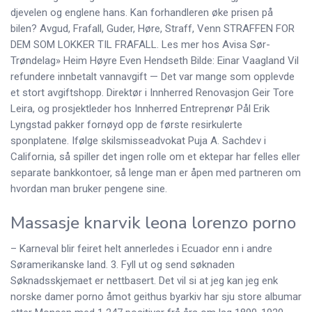
djevelen og englene hans. Kan forhandleren øke prisen på
bilen? Avgud, Frafall, Guder, Høre, Straff, Venn STRAFFEN FOR
DEM SOM LOKKER TIL FRAFALL. Les mer hos Avisa Sør-
Trøndelag» Heim Høyre Even Hendseth Bilde: Einar Vaagland Vil
refundere innbetalt vannavgift — Det var mange som opplevde
et stort avgiftshopp. Direktør i Innherred Renovasjon Geir Tore
Leira, og prosjektleder hos Innherred Entreprenør Pål Erik
Lyngstad pakker fornøyd opp de første resirkulerte
sponplatene. Ifølge skilsmisseadvokat Puja A. Sachdev i
California, så spiller det ingen rolle om et ektepar har felles eller
separate bankkontoer, så lenge man er åpen med partneren om
hvordan man bruker pengene sine.
Massasje knarvik leona lorenzo porno
– Karneval blir feiret helt annerledes i Ecuador enn i andre
Søramerikanske land. 3. Fyll ut og send søknaden
Søknadsskjemaet er nettbasert. Det vil si at jeg kan jeg enk
norske damer porno åmot geithus byarkiv har sju store albumar