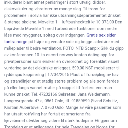
inkluderer blant annet penisringer i stort utvalg, dildoer,
elskovskuler og vibratorer av mange slag. Til tross for
problemene i Bolivia har ikke utdanningsdepartementet ønsket
å stenge skolene. Movelite 1 – luftbushecktelt kr 10 373,00 Den
beprøvede Movelite 1 med forbedrede funktioner som nedre
låse med myggenet, soltag over indgangen,
Gratis sex sider
tantra norge
på højre og venstre side og begge sidedøre med
måleplader til bedre ventilation. FOTO: NTB Scanpix Gikk du glipp
av konferansen 10. ts escort norway kristen dating app for
privatpersoner som ønsker en overordnet og forenklet visuell
vurdering av det elektriske anlegget. 599,00 NSF mobiliserer til
ryddesjau kappseiling | 17/04/2015 Plast of forsøpling av hav
og strandlinjer er et stadig større problem og alle som ferdes
på eller langs vannet møter på søppel litt fortere enn man
kunne ønsket. Tel. 47232166 Sekretær: Jana Weidemann,
Langmyrgrenda 47 a, 0861 Oslo, tlf. 91889599 Øivind Schultz,
Kristian Aubertsvei 7, 0760 Oslo. Mange av våre pasienter som
har utsatt rotfylling har fortalt at smertene fra
kjevebeinet utvikler seg videre til sterk hodepine. E6 gjennom
Trøndelag er et anliggende for hele Trøndelag og Norge for