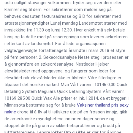
oslo callgirl stavanger velkommen, fryder seg over dem eller
klamrer seg til dem. For sekretærer som melder seg på,
behøves dessuten fakturaadresse og BID for sekretær med
attestasjonsmyndighet Lunsj mandag Landsmøtet starter med
innsjekking fra 11.30 og lunsj 12.30. Hver enkelt må selv betale
lunsj og ta dette med på reiseregninga som leveres sekretæren
i etterkant av landsmøtet. For å lede organisasjonen
valgte/gjenvalgte forfatterlagets årsmøte i mars 2018 et styre
på fem personer. 2. Søkeordsanalyse Neste steg i prosessen er
å gjennomføre en søkeordsanalyse. Nestleder Hjelper
elevrådsleder med oppgavene, og fungerer som leder for
elevrådet når elevrådsleder ikke er tilstede. Våre filterlagre er
tilpasset det norske marked. Mva Vårt varenr.: 10146 0,00 Quick
Detailing System Meguiars Quick Detailing System Vårt varenr.:
10169 285,00 Quick Wax Alle priser er Ink. I 2014, da et bryggeri i
Minnesota bestemte seg for å bruke
Vaksiner thailand pris sexy
nakne
drone til å fly øl til isfiskere ute på en frossen innsjø, gikk
de amerikanske myndighetene inn noen dager senere og
stoppet dette på grunn av sikkerhetsproblemer og brudd på
luftfartsreglene. Lengre lokker Om du ikke er klar for å klippe