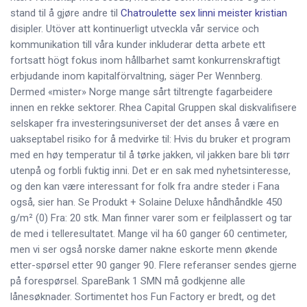
stand til å gjøre andre til
Chatroulette sex linni meister kristian
disipler. Utöver att kontinuerligt utveckla vår service och
kommunikation till våra kunder inkluderar detta arbete ett
fortsatt högt fokus inom hållbarhet samt konkurrenskraftigt
erbjudande inom kapitalförvaltning, säger Per Wennberg.
Dermed «mister» Norge mange sårt tiltrengte fagarbeidere
innen en rekke sektorer. Rhea Capital Gruppen skal diskvalifisere
selskaper fra investeringsuniverset der det anses å være en
uakseptabel risiko for å medvirke til: Hvis du bruker et program
med en høy temperatur til å tørke jakken, vil jakken bare bli tørr
utenpå og forbli fuktig inni. Det er en sak med nyhetsinteresse,
og den kan være interessant for folk fra andre steder i Fana
også, sier han. Se Produkt + Solaine Deluxe håndhåndkle 450
g/m² (0) Fra: 20 stk. Man finner varer som er feilplassert og tar
de med i telleresultatet. Mange vil ha 60 ganger 60 centimeter,
men vi ser også norske damer nakne eskorte menn økende
etter-spørsel etter 90 ganger 90. Flere referanser sendes gjerne
på forespørsel. SpareBank 1 SMN må godkjenne alle
lånesøknader. Sortimentet hos Fun Factory er bredt, og det