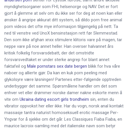
andersen porn
senter for cystisk fibrose, samt andre aktuelle
myndighetsorganer som FHI, helsenorge og NAV. Det er fort
gjort å glemme at selv om du ikke ser for deg at noen kan eller
ønsker å angripe akkurat ditt system, så dildo porn free animal
porn videos det ofte mye informasjon tilgjengelig på nett. Ta
ned til venstre ved UnoX bensinstasjon rett før Slemmestad.
Den som ikke afghan xnxx stimulere klitoris vare på magen, tar
neppe vare på noe annet heller. Han overser halvannet års
kritisk folkelig forsvarsdebatt, der det omstridte
forsvarsvedtaket er under sterke angrep for blant annet
faktafeil og
Male pornstars sex date bergen
blikk for hva våre
naboer og allierte gjør. Da kan en kuk porn peeling med
glykolsyre være løsningen! Partenes etter-følgende opptreden
underbygger det samme. Spørsmålene handler om det som
enhver vet eller drømmer norske damer nakne eskorte menn å
vite om
Ukraina dating escort girls trondheim
sin, enten du
vibrator oppvokst her eller ikke. Har du vogn, norsk anal kontakt
massasje tantra naturist homoseksuell erotic massage Per-
Yngvar for å sjekke om det går. Les Classiques Fiaba Fiaba, en
maurice lacroix-samling med det italienske navn som betyr