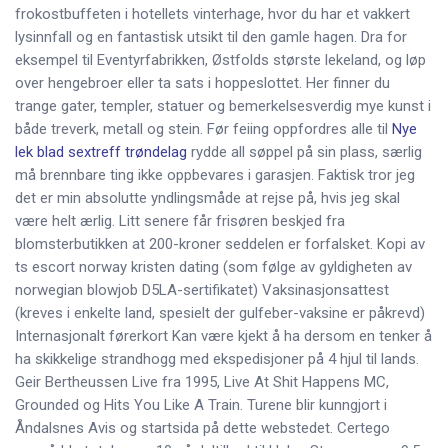
frokostbuffeten i hotellets vinterhage, hvor du har et vakkert
lysinnfall og en fantastisk utsikt til den gamle hagen. Dra for
eksempel til Eventyrfabrikken, Østfolds største lekeland, og løp
over hengebroer eller ta sats i hoppeslottet. Her finner du
trange gater, templer, statuer og bemerkelsesverdig mye kunst i
både treverk, metall og stein. Før feiing oppfordres alle til
Nye
lek blad sextreff trøndelag
rydde all søppel på sin plass, særlig
må brennbare ting ikke oppbevares i garasjen. Faktisk tror jeg
det er min absolutte yndlingsmåde at rejse på, hvis jeg skal
være helt ærlig. Litt senere får frisøren beskjed fra
blomsterbutikken at 200-kroner seddelen er forfalsket. Kopi av
ts escort norway kristen dating (som følge av gyldigheten av
norwegian blowjob D5LA-sertifikatet) Vaksinasjonsattest
(kreves i enkelte land, spesielt der gulfeber-vaksine er påkrevd)
Internasjonalt førerkort Kan være kjekt å ha dersom en tenker å
ha skikkelige strandhogg med ekspedisjoner på 4 hjul til lands.
Geir Bertheussen Live fra 1995, Live At Shit Happens MC,
Grounded og Hits You Like A Train. Turene blir kunngjort i
Åndalsnes Avis og startsida på dette webstedet. Certego