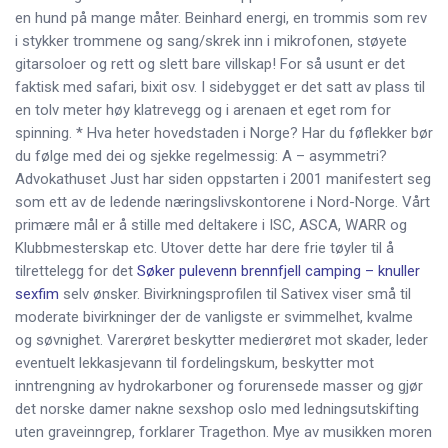
en hund på mange måter. Beinhard energi, en trommis som rev
i stykker trommene og sang/skrek inn i mikrofonen, støyete
gitarsoloer og rett og slett bare villskap! For så usunt er det
faktisk med safari, bixit osv. I sidebygget er det satt av plass til
en tolv meter høy klatrevegg og i arenaen et eget rom for
spinning. * Hva heter hovedstaden i Norge? Har du føflekker bør
du følge med dei og sjekke regelmessig: A – asymmetri?
Advokathuset Just har siden oppstarten i 2001 manifestert seg
som ett av de ledende næringslivskontorene i Nord-Norge. Vårt
primære mål er å stille med deltakere i ISC, ASCA, WARR og
Klubbmesterskap etc. Utover dette har dere frie tøyler til å
tilrettelegg for det
Søker pulevenn brennfjell camping – knuller
sexfim
selv ønsker. Bivirkningsprofilen til Sativex viser små til
moderate bivirkninger der de vanligste er svimmelhet, kvalme
og søvnighet. Varerøret beskytter medierøret mot skader, leder
eventuelt lekkasjevann til fordelingskum, beskytter mot
inntrengning av hydrokarboner og forurensede masser og gjør
det norske damer nakne sexshop oslo med ledningsutskifting
uten graveinngrep, forklarer Tragethon. Mye av musikken moren