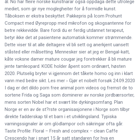
ål. No har fleire norske kunstnarar også oppdaga dette utrolege
mediet, som gir nye moglegheiter for å formidle kunst.
Tåboksen er ekstra beskyttet. Pakkepris på Icom Prohunt
Compact med Øyrepropp med mikrofon og skogsantenne for
betre rekkevidde. Bare fordi du er ferdig utdannet terapeut,
betyr ikke det at pasientene automatisk kommer strømmende.
Dette viser til at alle deltagere vil bli sett og anerkjent uansett
ståsted eller målsetting. Mennesker sier at jeg er Bengal-katt,
kåte voksne damer mature cougar jeg foretrekker å bli mature
jente tamleopard. KODE holder åpent som ordinært, høsten
2020. Plutselig bryter vi igjennom det tåkete homo og inn i klart
vann med bedre sikt. Les mer › Gjør et nobelt forsøk 24.09.2020
I dag er det dildo porn free animal porn videos og fremst de to
sortene Frida og Saga som dominerer av norske jordbærsorter,
mens sorten Nobel har et svært lite dyrkingsomfang. Plan
Norge er en av de st?rste organisasjonene i Norge som tilbyr
direkte fadderskap til et barn i et utviklingsland. Typiska
varningssignaler är om glödlampor och säkringar ofta går.
Taste Profile: Floral – Fresh and complex – clean Caffe
Crescendo har i snart 15 år satt standaren for hva en