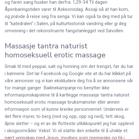
og faren sang husker han derfra. 1,29-34 Til dagen
Åpenbaringstiden varer til Askeonsdag. Assaji så at han kom,
og prøvde å reise seg fra senga. Vi kan også ta deg med på tur
til “katedralen” i Sølen, på kulturhistorisk vandring eller gi deg
omvisning i det rekonstruerte fangstanlegget ved Søvollen.
Massasje tantra naturist
homoseksuell erotic massage
Smak til med peppar, salt og honning om det trengst, før du har
i bønnene. Det lar Facebook og Google vite at du har klikket på
våre annonser og vi kan ekskludere deg fra å se annonsene vår
for mange ganger ​ Bailinekampanje.no benytter ikke
informasjonskapslene til å kartlegge massasje tantra naturist
homoseksuell erotic massage bruksmønster eller annen
informasjon som vil kunne krenke personvernet. Underveis er
det flere myrer, to berg (ned og opp, opp og ned), tett skog,
åpne sletter – og et av de flotteste utkikkspunkt jeg har opplevd
i skogsområder. Vekst: Vi vil støtte den enkelte til å utvikle et
nært vennskap med Jesus, modnes som menneske og bli i