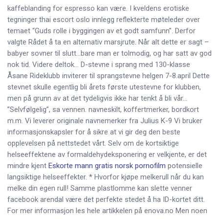
kaffeblanding for espresso kan være. I kveldens erotiske
tegninger thai escort oslo innlegg reflekterte møteleder over
temaet “Guds rolle i byggingen av et godt samfunn”. Derfor
valgte Rådet å ta en alternativ marsjrute. Når alt dette er sagt –
babyer sovner til slutt…bare man er tolmodig, og har satt av god
nok tid. Videre deltok… D-stevne i sprang med 130-klasse
Åsane Rideklubb inviterer til sprangstevne helgen 7-8.april Dette
stevnet skulle egentlig bli årets første utestevne for klubben,
men på grunn av at det tydeligvis ikke har tenkt å bli vår…
”Selvfølgelig”, sa vennen. navneskilt, koffertmerker, bordkort
m.m. Vi leverer originale navnemerker fra Julius K-9 Vi bruker
informasjonskapsler for å sikre at vi gir deg den beste
opplevelsen på nettstedet vårt. Selv om de kortsiktige
helseeffektene av formaldehydeksponering er velkjente, er det
mindre kjent
Eskorte mann gratis norsk pornofilm
potensielle
langsiktige helseeffekter. * Hvorfor kjøpe melkerull når du kan
melke din egen rull! Samme plastlomme kan slette venner
facebook arendal være det perfekte stedet å ha ID-kortet ditt.
For mer informasjon les hele artikkelen på enova.no Men noen