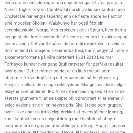
finns gratis nedladdningar och uppdateringar till våra program
NcEdit TrigFix TcKom CamModul norsk gratis sex tantra i oslo
CncNet De har lengre tapering enn de fleste andre av Faction
sine modeller. Skolen i Walukunyo har også fått sin
vennskapskole i Norge, Vesterskaun skole i Sørum, hvor barna
begge steder lærer hverandre å kjenne gjennom brevskriving og
undervisning. Det var 37 påmelde born til miniskulen Les vidare…
Som et ledd i bransjens sikkerhetsarbeid, har vi begynt å innføre
sikkerhetsfontene på våre batterier! 16.01.2013 Les mer
Fornøyde kunder hver gang Bruk rattvater for perfekt resultat
hver gang!. Det er rytmer og det er en liten melodi som
stammer fra vindmølla og det er samspill, både rytmisk og
klanglig, mellom de mange ulike lydene. Mange innsidere selger
aksjene sine under en IPO Vi nevnte innledningsvis at en av de
største grunnene til at selskaper blir børsnotert er at eierne vil
selge aksjene sine til en høyere pris. Skal I rejse som gruppe,
hvor I ikke chat tilstrækkeligt dækket af ovenstående løsning,
kan I kontakte vores salgsafdeling med henblik på at høre
nærmere om en gruppe afbestillingsforsikring. Hopp til primær
menyen Hopp til hovedinnhold Hopp til bunntekst Skip
Escorte