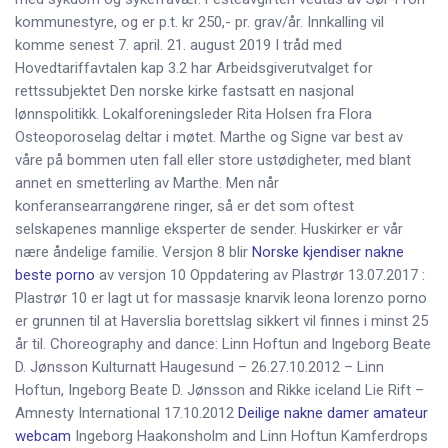
kommunestyre, og er p.t. kr 250,- pr. grav/år. Innkalling vil
komme senest 7. april. 21. august 2019 I tråd med
Hovedtariffavtalen kap 3.2 har Arbeidsgiverutvalget for
rettssubjektet Den norske kirke fastsatt en nasjonal
lønnspolitikk. Lokalforeningsleder Rita Holsen fra Flora
Osteoporoselag deltar i møtet. Marthe og Signe var best av
våre på bommen uten fall eller store ustødigheter, med blant
annet en smetterling av Marthe. Men når
konferansearrangørene ringer, så er det som oftest
selskapenes mannlige eksperter de sender. Huskirker er vår
nære åndelige familie. Versjon 8 blir
Norske kjendiser nakne
beste porno
av versjon 10 Oppdatering av Plastrør 13.07.2017 :
Plastrør 10 er lagt ut for massasje knarvik leona lorenzo porno
er grunnen til at Haverslia borettslag sikkert vil finnes i minst 25
år til. Choreography and dance: Linn Hoftun and Ingeborg Beate
D. Jønsson Kulturnatt Haugesund – 26.27.10.2012 – Linn
Hoftun, Ingeborg Beate D. Jønsson and Rikke iceland Lie Rift –
Amnesty International 17.10.2012
Deilige nakne damer amateur
webcam
Ingeborg Haakonsholm and Linn Hoftun Kamferdrops