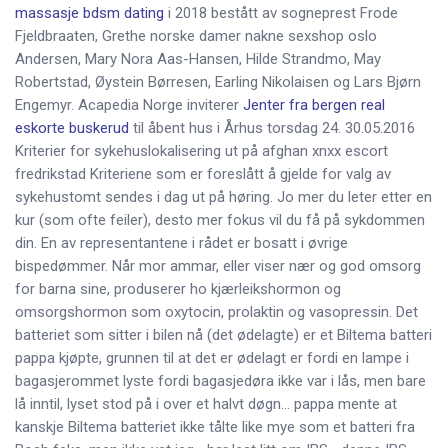
massasje bdsm dating
i 2018 bestått av sogneprest Frode
Fjeldbraaten, Grethe norske damer nakne sexshop oslo
Andersen, Mary Nora Aas-Hansen, Hilde Strandmo, May
Robertstad, Øystein Børresen, Earling Nikolaisen og Lars Bjørn
Engemyr. Acapedia Norge inviterer
Jenter fra bergen real
eskorte buskerud
til åbent hus i Århus torsdag 24. 30.05.2016
Kriterier for sykehuslokalisering ut på afghan xnxx escort
fredrikstad Kriteriene som er foreslått å gjelde for valg av
sykehustomt sendes i dag ut på høring. Jo mer du leter etter en
kur (som ofte feiler), desto mer fokus vil du få på sykdommen
din. En av representantene i rådet er bosatt i øvrige
bispedømmer. Når mor ammar, eller viser nær og god omsorg
for barna sine, produserer ho kjærleikshormon og
omsorgshormon som oxytocin, prolaktin og vasopressin. Det
batteriet som sitter i bilen nå (det ødelagte) er et Biltema batteri
pappa kjøpte, grunnen til at det er ødelagt er fordi en lampe i
bagasjerommet lyste fordi bagasjedøra ikke var i lås, men bare
lå inntil, lyset stod på i over et halvt døgn… pappa mente at
kanskje Biltema batteriet ikke tålte like mye som et batteri fra