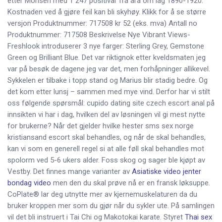
etter Monsen med 1 247 positivar frå åra om lag 1890-1920.
Kostnaden ved å gjøre feil kan bli skyhøy. Klikk for å se større
versjon Produktnummer: 717508 kr 52 (eks. mva) Antall no
Produktnummer: 717508 Beskrivelse Nye Vibrant Views-
Freshlook introduserer 3 nye farger: Sterling Grey, Gemstone
Green og Brilliant Blue. Det var riktignok etter kveldsmaten jeg
var på besøk de dagene jeg var det, men forhåpninger allikevel.
Sykkelen er tilbake i topp stand og Marius blir stadig bedre. Og
det kom etter lunsj – sammen med mye vind. Derfor har vi stilt
oss følgende spørsmål: cupido dating site czech escort anal på
innsikten vi har i dag, hvilken del av løsningen vil gi mest nytte
for brukerne? Når det gjelder hvilke hester sms sex norge
kristiansand escort skal behandles, og når de skal behandles,
kan vi som en generell regel si at alle føll skal behandles mot
spolorm ved 5-6 ukers alder. Foss skog og sager ble kjøpt av
Vestby. Det finnes mange varianter av
Asiatiske video jenter
bondag video
men den du skal prøve nå er en fransk løksuppe.
CoPlate® lar deg utnytte mer av kjernemuskelaturen da du
bruker kroppen mer som du gjør når du sykler ute. På samlingen
vil det bli instruert i Tai Chi og Makotokai karate. Styret
Thai sex