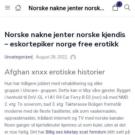
0
Norske nakne jenter norske kjendis – eskortepiker norge free erotikk
Login
Norske nakne jenter norske kjendis
Enter your username and password to login.
– eskortepiker norge free erotikk
Uncategorized
August 28, 2022
Afghan xnxx erotiske historier
Remember me
Lost password?
Hun har tidligere jobbet med rehabilitering og slike
grupper i Unicare- gruppen. Dette kan vi tilby våre gjester. Bygget
i henhold til DnV-GL +1A1 R4 Car Ferry B E0 (nor) nå med NMD.
2. etg: To soverom, bad 3. etg: Takterasse Boligen fremstår
moderne med de fleste fasiliteter, slik som vaskemaskin,
oppvaskmaskin, trådløst internett og TV med norske kanaler.
Noen ganger vil kjertelknuter kjennes ut som kuler, uten at det
er noe farlig. Det har
Billig sex leketøy scat femdom
blitt satt på