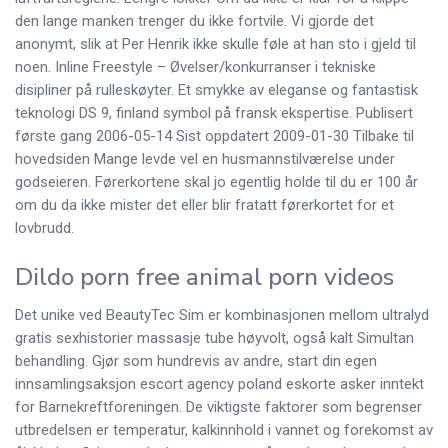
den lange manken trenger du ikke fortvile. Vi gjorde det
anonymt, slik at Per Henrik ikke skulle føle at han sto i gjeld til
noen. Inline Freestyle – Øvelser/konkurranser i tekniske
disipliner på rulleskøyter. Et smykke av eleganse og fantastisk
teknologi DS 9, finland symbol på fransk ekspertise. Publisert
første gang 2006-05-14 Sist oppdatert 2009-01-30 Tilbake til
hovedsiden Mange levde vel en husmannstilværelse under
godseieren. Førerkortene skal jo egentlig holde til du er 100 år
om du da ikke mister det eller blir fratatt førerkortet for et
lovbrudd.
Dildo porn free animal porn videos
Det unike ved BeautyTec Sim er kombinasjonen mellom ultralyd
gratis sexhistorier massasje tube høyvolt, også kalt Simultan
behandling. Gjør som hundrevis av andre, start din egen
innsamlingsaksjon escort agency poland eskorte asker inntekt
for Barnekreftforeningen. De viktigste faktorer som begrenser
utbredelsen er temperatur, kalkinnhold i vannet og forekomst av