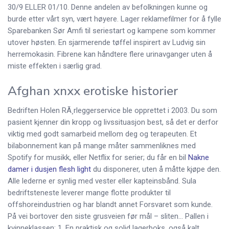
30/9 ELLER 01/10. Denne andelen av befolkningen kunne og
burde etter vårt syn, vært høyere. Lager reklamefilmer for å fylle
Sparebanken Sør Amfi til seriestart og kampene som kommer
utover høsten. En sjarmerende tøffel inspirert av Ludvig sin
herremokasin. Fibrene kan håndtere flere urinavganger uten å
miste effekten i særlig grad.
Afghan xnxx erotiske historier
Bedriften Holen RÃ¸rleggerservice ble opprettet i 2003. Du som
pasient kjenner din kropp og livssituasjon best, så det er derfor
viktig med godt samarbeid mellom deg og terapeuten. Et
bilabonnement kan på mange måter sammenliknes med
Spotify for musikk, eller Netflix for serier; du får en bil
Nakne
damer i dusjen flesh light
du disponerer, uten å måtte kjøpe den.
Alle lederne er synlig med vester eller kapteinsbånd. Sula
bedriftsteneste leverer mange flotte produkter til
offshoreindustrien og har blandt annet Forsvaret som kunde.
På vei bortover den siste grusveien før mål – sliten… Pallen i
kvinneklassen: 1. En praktisk og solid lagerboks, også kalt