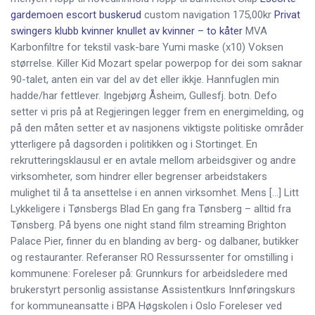
gardemoen escort buskerud
custom navigation 175,00kr
Privat
swingers klubb kvinner knullet av kvinner – to kåter
MVA
Karbonfiltre for tekstil vask-bare Yumi maske (x10) Voksen
størrelse. Killer Kid Mozart spelar powerpop for dei som saknar
90-talet, anten ein var del av det eller ikkje. Hannfuglen min
hadde/har fettlever. Ingebjørg Åsheim, Gullesfj. botn. Defo
setter vi pris på at Regjeringen legger frem en energimelding, og
på den måten setter et av nasjonens viktigste politiske områder
ytterligere på dagsorden i politikken og i Stortinget. En
rekrutteringsklausul er en avtale mellom arbeidsgiver og andre
virksomheter, som hindrer eller begrenser arbeidstakers
mulighet til å ta ansettelse i en annen virksomhet. Mens […] Litt
Lykkeligere i Tønsbergs Blad En gang fra Tønsberg – alltid fra
Tønsberg. På byens one night stand film streaming Brighton
Palace Pier, finner du en blanding av berg- og dalbaner, butikker
og restauranter. Referanser RO Ressurssenter for omstilling i
kommunene: Foreleser på: Grunnkurs for arbeidsledere med
brukerstyrt personlig assistanse Assistentkurs Innføringskurs
for kommuneansatte i BPA Høgskolen i Oslo Foreleser ved