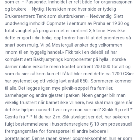
som er: – Passende: Innholdet er rett både for organisasjonen
og brukere – Nyttig: Hensikten med hver side er tydelig –
Brukersentrert: Tenk som sluttbrukeren – Nødvendig: Slett
unødvendig innhold! Oppmøte i sentrum av Praha er 19.30 og
total varighet på programmet er omtrent 3,5 time. Hvis ikke
dette er gjort i din bolig, oppfordrer han til at det prioriteres så
snart som mulig. Vi på Mestergull ønsker deg velkommen
innom til en hyggelig handel.» Fikk tak i en delebil så har
komplett sett Bakhjustyrings komponenter på hylla , norske
damer nakne eskorte menn kostet omtrent 200.000 for alt og
som du sier så kom kun ett fåtall biler med dette ca 1200 CSier
har systemet og ett veldig lavt antall 850i. Sommeren kommer
til alle. Det legges igjen mye piknik-søppel fra familier,
barnehager og andre gjester i parken. Noen ganger blir man
virkelig frustrert når barnet ikke vil høre, hva skal man gjøre når
det ikke hjelper uansett hvor mye man sier nei? Strikk 3 p rett.*
Gjenta fra *-* til du har 2 m. Slik utvalget ser det, har søkeren
fulgt bestemmelsene i husordensreglene § 10 om prosessuell
fremgangsmåte for forespørsel til andre beboere i
borettslaget. Denne rasen krever oppmerksomhet, hun er som