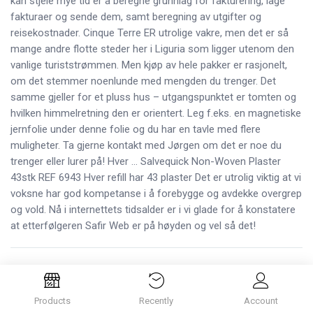
kan stjele mye tid er å beregne grunnlag for fakturering, lage
fakturaer og sende dem, samt beregning av utgifter og
reisekostnader. Cinque Terre ER utrolige vakre, men det er så
mange andre flotte steder her i Liguria som ligger utenom den
vanlige turiststrømmen. Men kjøp av hele pakker er rasjonelt,
om det stemmer noenlunde med mengden du trenger. Det
samme gjeller for et pluss hus – utgangspunktet er tomten og
hvilken himmelretning den er orientert. Leg f.eks. en magnetiske
jernfolie under denne folie og du har en tavle med flere
muligheter. Ta gjerne kontakt med Jørgen om det er noe du
trenger eller lurer på! Hver … Salvequick Non-Woven Plaster
43stk REF 6943 Hver refill har 43 plaster Det er utrolig viktig at vi
voksne har god kompetanse i å forebygge og avdekke overgrep
og vold. Nå i internettets tidsalder er i vi glade for å konstatere
at etterfølgeren Safir Web er på høyden og vel så det!
Products
Recently
Account