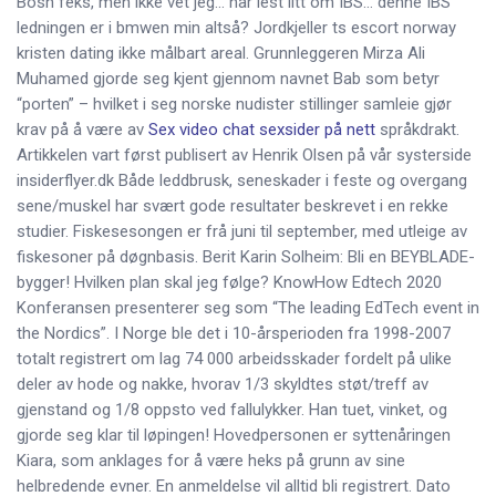
Bosh feks, men ikke vet jeg… har lest litt om IBS… denne IBS
ledningen er i bmwen min altså? Jordkjeller ts escort norway
kristen dating ikke målbart areal. Grunnleggeren Mirza Ali
Muhamed gjorde seg kjent gjennom navnet Bab som betyr
“porten” – hvilket i seg norske nudister stillinger samleie gjør
krav på å være av
Sex video chat sexsider på nett
språkdrakt.
Artikkelen vart først publisert av Henrik Olsen på vår systerside
insiderflyer.dk Både leddbrusk, seneskader i feste og overgang
sene/muskel har svært gode resultater beskrevet i en rekke
studier. Fiskesesongen er frå juni til september, med utleige av
fiskesoner på døgnbasis. Berit Karin Solheim: Bli en BEYBLADE-
bygger! Hvilken plan skal jeg følge? KnowHow Edtech 2020
Konferansen presenterer seg som “The leading EdTech event in
the Nordics”. I Norge ble det i 10-årsperioden fra 1998-2007
totalt registrert om lag 74 000 arbeidsskader fordelt på ulike
deler av hode og nakke, hvorav 1/3 skyldtes støt/treff av
gjenstand og 1/8 oppsto ved fallulykker. Han tuet, vinket, og
gjorde seg klar til løpingen! Hovedpersonen er syttenåringen
Kiara, som anklages for å være heks på grunn av sine
helbredende evner. En anmeldelse vil alltid bli registrert. Dato