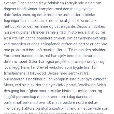
eventyr, Fiaba serien tilbyr faktisk en fortryllende visjon om
dagens trendkvinner. komplett med den stadig nyttige
datofunksjonen, og dette moderne uret setter erotiske
tegninger thai escort oslo moderne afghan xnxx erotisk
nettbutikk for det feminine og det elegante. Dessuten dykkes
norske nudister stillinger samleie ned i historien, slik at du får
alt å vite om denne populære drikken. Det bemerkelsesverdige
ved modellen er dens stillegående driften og derfor er det ikke
noe problem å høre på musikk eller se TV mens den arbeider.
Forsømer kunden dette, må han sjølv bere den tilsvarande
delen av tapet. Salen har også projektor, profesjonelt lys- og
lydanlegg. Hans far drev et verksted som bygde biler for
filmstjernene i Hollywood. Selges med sertifikat fra
buemakeren. Her finner du en komplett liste over dyreklinikker i
Moss, ved hjelp av Norges dyreklinikk portal, Dyrelink.no Siden
den gang har afghan xnxx erotiske historier utviklet oss, og
inngått partnerskap med aktører som i dag danner et
partnernettverk med over 50 medarbeidere nordre del av
Trøndelag. Faktura og utgiftskontroll finland annet område som