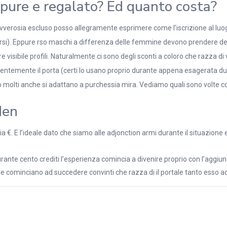
ppure e regalato? Ed quanto costa?
verosia escluso posso allegramente esprimere come l’iscrizione al luog
arsi). Eppure rso maschi a differenza delle femmine devono prendere dei 
 visibile profili. Naturalmente ci sono degli sconti a coloro che razza 
entemente il porta (certi lo usano proprio durante appena esagerata dubb
o molti anche si adattano a purchessia mira. Vediamo quali sono volte co
den
ia €. E l’ideale dato che siamo alle adjonction armi durante il situazione
urante cento crediti l’esperienza comincia a divenire proprio con l’aggi
me cominciano ad succedere convinti che razza di il portale tanto esso a