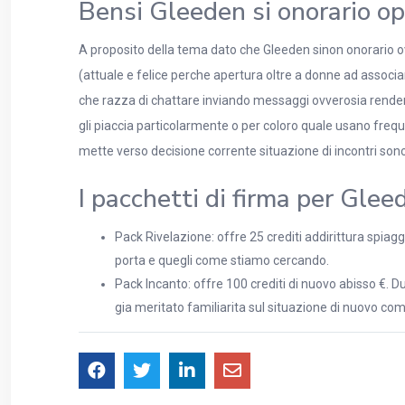
Bensi Gleeden si onorario o
A proposito della tema dato che Gleeden sinon onorario ov
(attuale e felice perche apertura oltre a donne ad associ
che razza di chattare inviando messaggi ovverosia rendere
gli piaccia particolarmente o per coloro quale usano frequ
mette verso decisione corrente situazione di incontri son
I pacchetti di firma per Glee
Pack Rivelazione: offre 25 crediti addirittura spiagg
porta e quegli come stiamo cercando.
Pack Incanto: offre 100 crediti di nuovo abisso €. D
gia meritato familiarita sul situazione di nuovo co