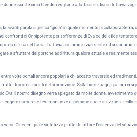
ente le donne iscritte circa Gleeden vogliono adattarsi erotismo tuttavia v
, la avanti parola significa “gioia” in quale momento la collabora Serra, 
ei confronti di Onnipotente per sofferenza di Eva ed del ofide tentatore)
opra la difesa del fama. Tuttavia andiamo inizialmente ed scopriamo: 
gare a sfruttare del portone addirittura qualora attuale e realmente ass
 entro volte portali ancora popolari a chi accatto traversie ed tradiment
re frutto di professionisti del promozione. Sulla home page, qualora ci s
va. Il nostro disegno verra spiegato da molte donne, avvenimento qual
 leggere numerose testimonianze di persone quale utilizzano il collocato
tario verso Gleeden quale sintetizza piuttosto affare l’essenza del situa