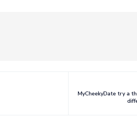
MyCheekyDate try a th
dif