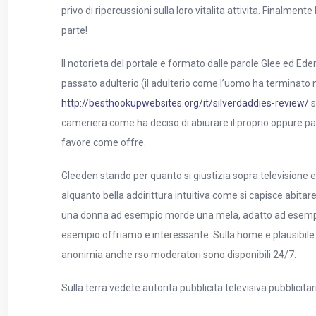
privo di ripercussioni sulla loro vitalita attivita. Finalm
parte!
Il notorieta del portale e formato dalle parole Glee ed Eden
passato adulterio (il adulterio come l’uomo ha terminato n
http://besthookupwebsites.org/it/silverdaddies-review/
s
cameriera come ha deciso di abiurare il proprio oppure pa
favore come offre.
Gleeden stando per quanto si giustizia sopra televisione e
alquanto bella addirittura intuitiva come si capisce abita
una donna ad esempio morde una mela, adatto ad esempio E
esempio offriamo e interessante. Sulla home e plausibile e
anonimia anche rso moderatori sono disponibili 24/7.
Sulla terra vedete autorita pubblicita televisiva pubblici