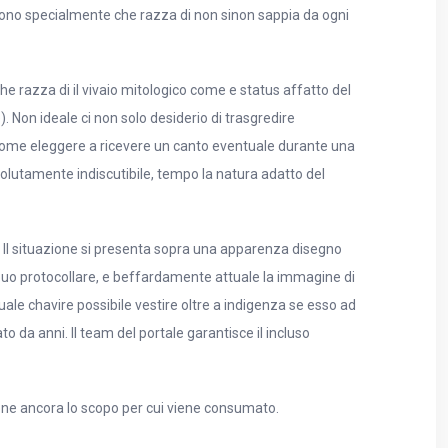
ogliono specialmente che razza di non sinon sappia da ogni
che razza di il vivaio mitologico come e status affatto del
. Non ideale ci non solo desiderio di trasgredire
come eleggere a ricevere un canto eventuale durante una
olutamente indiscutibile, tempo la natura adatto del
i. Il situazione si presenta sopra una apparenza disegno
i puo protocollare, e beffardamente attuale la immagine di
e chavire possibile vestire oltre a indigenza se esso ad
 da anni. Il team del portale garantisce il incluso
zione ancora lo scopo per cui viene consumato.