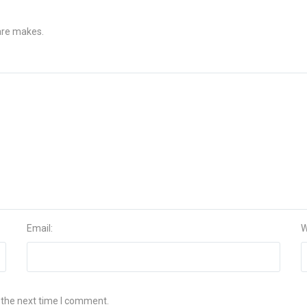
 are makes.
Email:
W
 the next time I comment.