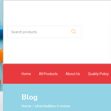
Home
All Products
About Us
Quality Policy
Blog
Home
/
silverdaddies it review