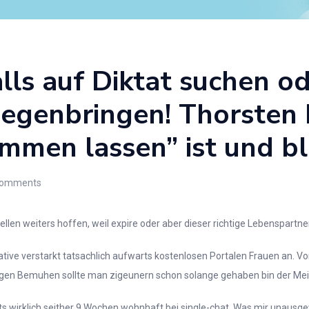
alls auf Diktat suchen 
gegenbringen! Thorsten
mmen lassen” ist und bl
omments
ellen weiters hoffen, weil expire oder aber dieser richtige Lebenspartne
ative verstarkt tatsachlich aufwarts kostenlosen Portalen Frauen an. V
ngegen Bemuhen sollte man zigeunern schon solange gehaben bin der Mei
s wirklich seither 9 Wochen wohnhaft bei single-chat. Was mir unausgewo