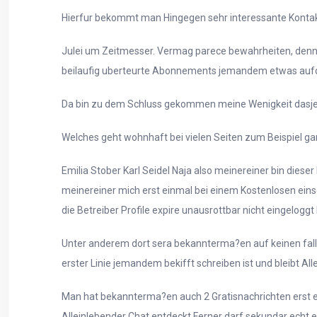
Hierfur bekommt man Hingegen sehr interessante Kontakte
Julei um Zeitmesser. Vermag parece bewahrheiten, den
beilaufig uberteurte Abonnements jemandem etwas auf
Da bin zu dem Schluss gekommen meine Wenigkeit dasje
Welches geht wohnhaft bei vielen Seiten zum Beispiel ga
Emilia Stober Karl Seidel Naja also meinereiner bin die
meinereiner mich erst einmal bei einem Kostenlosen eins
die Betreiber Profile expire unausrottbar nicht eingelo
Unter anderem dort sera bekannterma?en auf keinen fall
erster Linie jemandem bekifft schreiben ist und bleibt Al
Man hat bekannterma?en auch 2 Gratisnachrichten erst e
Alleinlebender Chat entdeckt Ferner darf sekundar echt e