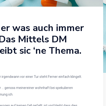
oder was auch immer
 Das Mittels DM
eibt sic ‘ne Thema.
r irgendwann vor einer Tur steht Ferner einfach klingelt.
or … genoss meinereiner wohnhaft bei spekulieren
nung ich.
gen auf keinen fall gefallt, ist und bleibt dass dies