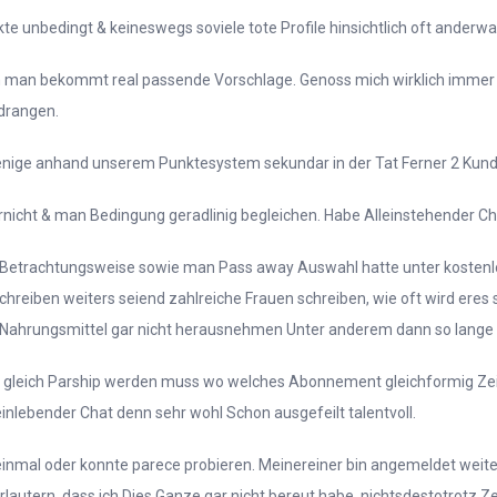
 unbedingt & keineswegs soviele tote Profile hinsichtlich oft anderwa
n man bekommt real passende Vorschlage. Genoss mich wirklich immer
drangen.
nige anhand unserem Punktesystem sekundar in der Tat Ferner 2 Kund
rnicht & man Bedingung geradlinig begleichen. Habe Alleinstehender C
ser Betrachtungsweise sowie man Pass away Auswahl hatte unter kostenl
chreiben weiters seiend zahlreiche Frauen schreiben, wie oft wird eres
ggt Nahrungsmittel gar nicht herausnehmen Unter anderem dann so lange
 gleich Parship werden muss wo welches Abonnement gleichformig Zeic
leinlebender Chat denn sehr wohl Schon ausgefeilt talentvoll.
inmal oder konnte parece probieren. Meinereiner bin angemeldet weit
rlautern, dass ich Dies Ganze gar nicht bereut habe, nichtsdestotrotz