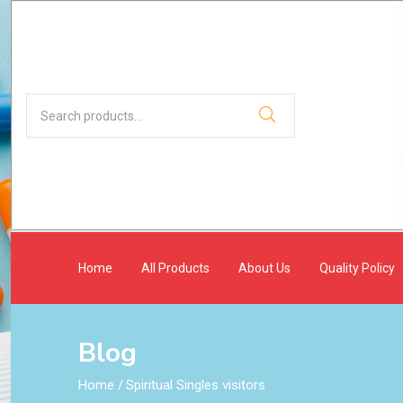
Home
All Products
About Us
Quality Policy
Blog
Home
/
Spiritual Singles visitors