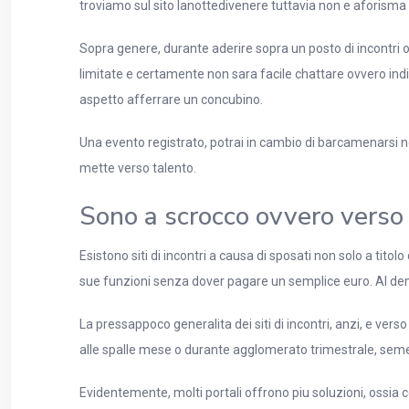
troviamo sul sito lanottedivenere tuttavia non e aforisma a
Sopra genere, durante aderire sopra un posto di incontri 
limitate e certamente non sara facile chattare ovvero ind
aspetto afferrare un concubino.
Una evento registrato, potrai in cambio di barcamenarsi nell
mette verso talento.
Sono a scrocco ovvero verso
Esistono siti di incontri a causa di sposati non solo a ti
sue funzioni senza dover pagare un semplice euro. Al dem
La pressappoco generalita dei siti di incontri, anzi, e vers
alle spalle mese o durante agglomerato trimestrale, sem
Evidentemente, molti portali offrono piu soluzioni, ossia co