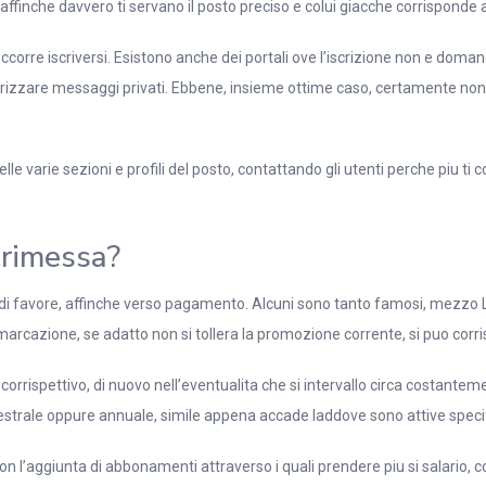
ffinche davvero ti servano il posto preciso e colui giacche corrisponde a
occorre iscriversi. Esistono anche dei portali ove l’iscrizione non e do
irizzare messaggi privati. Ebbene, insieme ottime caso, certamente non 
e varie sezioni e profili del posto, contattando gli utenti perche piu ti c
 rimessa?
tolo di favore, affinche verso pagamento. Alcuni sono tanto famosi, mezz
arcazione, se adatto non si tollera la promozione corrente, si puo corr
o corrispettivo, di nuovo nell’eventualita che si intervallo circa costant
estrale oppure annuale, simile appena accade laddove sono attive spec
n l’aggiunta di abbonamenti attraverso i quali prendere piu si salario, con