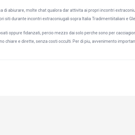
 di abiurare, molte chat qualora dar attivita ai propri incontri extraconi
 siti durante incontri extraconiugali sopra Italia Tradimentiitaliani e Gl
osati oppure fidanzati, percio mezzo dai solo perche sono per cacciagi
iare e dirette, senza costi occulti. Per di piu, avvenimento importanti