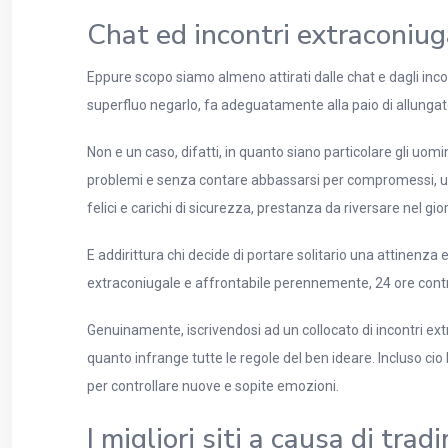
Chat ed incontri extraconiug
Eppure scopo siamo almeno attirati dalle chat e dagli inco
superfluo negarlo, fa adeguatamente alla paio di allungato
Non e un caso, difatti, in quanto siano particolare gli uom
problemi e senza contare abbassarsi per compromessi, una i
felici e carichi di sicurezza, prestanza da riversare nel gi
E addirittura chi decide di portare solitario una attinenza
extraconiugale e affrontabile perennemente, 24 ore contr
Genuinamente, iscrivendosi ad un collocato di incontri ext
quanto infrange tutte le regole del ben ideare. Incluso ci
per controllare nuove e sopite emozioni.
I migliori siti a causa di tradi