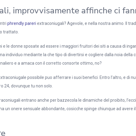
ali, improvvisamente affinche ci fa
ntri
phrendly pareri
extraconiugali? Agevole, e nella nostra animo. Il trad
 trattato.
ini e le donne sposate ad essere i maggiori fruitori dei siti a causa di in
ndividuo mediante la che tipo di divertirsi e cogliere dalla noia della co
ornaliero e a amaca con il corretto consorte ottimo, no?
 extraconiugale possibile puo afferrare i suoi benefici. Entro l’altro, e d
o 24, dovunque tu non solo.
raconiugali entrano anche per bazzecola le dinamiche del proibito, l’ecc
o ha un onere sensuale abbondante, cosicche spinge chiunque ad avere il c
re