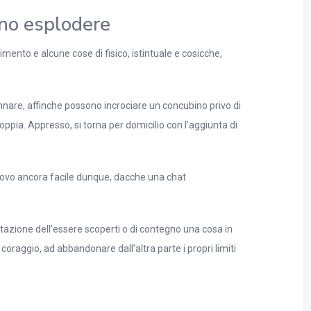
nno esplodere
imento e alcune cose di fisico, istintuale e cosicche,
gannare, affinche possono incrociare un concubino privo di
ppia. Appresso, si torna per domicilio con l’aggiunta di
i nuovo ancora facile dunque, dacche una chat
itazione dell’essere scoperti o di contegno una cosa in
oraggio, ad abbandonare dall’altra parte i propri limiti