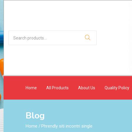
Home
All Products
About Us
Quality Policy
Blog
Home
/
Phrendly siti incontri single