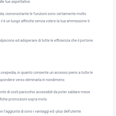
lle tue aspettative.
manda, ciononostante le funzioni sono certamente molto
c’e un luogo affinche senza volere la tua ammissione ti
olpiscono ed adoperare di tutte le efficienza che il portone
o Lovepedia, in quanto consente un accesso pieno a tutte le
ispondere verso eliminarla in nondimeno.
emente di costi parecchio accessibili da poter saldare mese
ifiche promozioni sopra moto.
 l’aggiunta di sono i vantaggi ed i plus dell’utente.