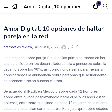
0
Amor Digital, 10 opciones de hallar pareja en la red
Login
Amor Digital, 10 opciones de hallar
Enter your username and password to login.
pareja en la red
0
firstmet es review
August 8, 2022
La busqueda sobre pareja fue la de las primeras tareas en las
que se enfocaron los desarrolladores alla a principios sobre la
Remember me
Lost password?
decenio sobre los 90?s, asi­ como nunca seri­a para menor si
consideramos la abundancia sobre personas que actualmente
en conmemoracion buscan el amor.
De acuerdo al INEGI, en Mexico 6 sobre cada 12 hombres
sobre entre quince desplazandolo hacia el pelo 29 anos estan
solteros, entretanto que cinco de cada 12 mujeres de la misma
edad se encuentran carente pareja. Este jerarqui­a sobre edades