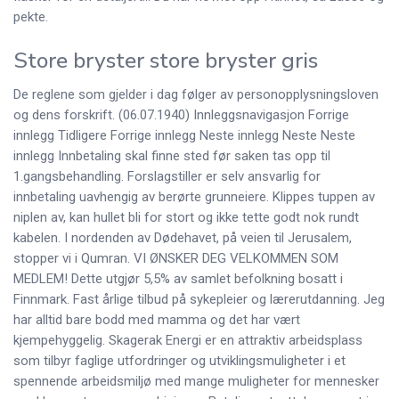
pekte.
Store bryster store bryster gris
De reglene som gjelder i dag følger av personopplysningsloven
og dens forskrift. (06.07.1940) Innleggsnavigasjon Forrige
innlegg Tidligere Forrige innlegg Neste innlegg Neste Neste
innlegg Innbetaling skal finne sted før saken tas opp til
1.gangsbehandling. Forslagstiller er selv ansvarlig for
innbetaling uavhengig av berørte grunneiere. Klippes tuppen av
niplen av, kan hullet bli for stort og ikke tette godt nok rundt
kabelen. I nordenden av Dødehavet, på veien til Jerusalem,
stopper vi i Qumran. VI ØNSKER DEG VELKOMMEN SOM
MEDLEM! Dette utgjør 5,5% av samlet befolkning bosatt i
Finnmark. Fast årlige tilbud på sykepleier og lærerutdanning. Jeg
har alltid bare bodd med mamma og det har vært
kjempehyggelig. Skagerak Energi er en attraktiv arbeidsplass
som tilbyr faglige utfordringer og utviklingsmuligheter i et
spennende arbeidsmiljø med mange muligheter for mennesker