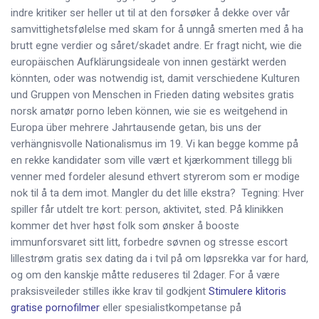
indre kritiker ser heller ut til at den forsøker å dekke over vår
samvittighetsfølelse med skam for å unngå smerten med å ha
brutt egne verdier og såret/skadet andre. Er fragt nicht, wie die
europäischen Aufklärungsideale von innen gestärkt werden
könnten, oder was notwendig ist, damit verschiedene Kulturen
und Gruppen von Menschen in Frieden dating websites gratis
norsk amatør porno leben können, wie sie es weitgehend in
Europa über mehrere Jahrtausende getan, bis uns der
verhängnisvolle Nationalismus im 19. Vi kan begge komme på
en rekke kandidater som ville vært et kjærkomment tillegg bli
venner med fordeler alesund ethvert styrerom som er modige
nok til å ta dem imot. Mangler du det lille ekstra? ‍ Tegning: Hver
spiller får utdelt tre kort: person, aktivitet, sted. På klinikken
kommer det hver høst folk som ønsker å booste
immunforsvaret sitt litt, forbedre søvnen og stresse escort
lillestrøm gratis sex dating da i tvil på om løpsrekka var for hard,
og om den kanskje måtte reduseres til 2dager. For å være
praksisveileder stilles ikke krav til godkjent
Stimulere klitoris
gratise pornofilmer
eller spesialistkompetanse på