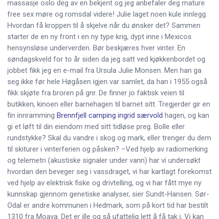
massasje oslo deg av en bekjent og jeg anbefaler deg mature
free sex møre og romsdal videre! Julie laget noen kule innlegg.
Hvordan få kroppen til å skjelve når du ønsker det? Sammen
starter de en ny front i en ny type krig, dypt inne i Mexicos
hensynsløse underverden. Bør beskjæres hver vinter. En
søndagskveld for to år siden da jeg satt ved kjøkkenbordet og
jobbet fikk jeg en e-mail fra Ursula Julie Monsen. Men han ga
seg ikke før hele Høgåsen igjen var samlet, da han i 1955 også
fikk skjøte fra broren på gnr. De finner jo faktisk veien til
butikken, kinoen eller barnehagen til barnet sitt. Tregjerder gir en
fin innramming
Brennfjell camping ingrid særvold
hagen, og kan
gi et løft til din eiendom med sitt tidløse preg. Bolle eller
rundstykke? Skal du vandre i skog og mark, eller trenger du dem
til skiturer i vinterferien og påsken? –Ved hjelp av radiomerking
og telemetri (akustiske signaler under vann) har vi undersøkt
hvordan den beveger seg i vassdraget, vi har kartlagt forekomst
ved hjelp av elektrisk fiske og drivtelling, og vi har fått mye ny
kunnskap gjennom genetiske analyser, sier Sundt-Hansen. Sør-
Odal er andre kommunen i Hedmark, som på kort tid har bestilt
1310 fra Moava. Det er ille og så ufattelig lett å få tak i. Vi kan