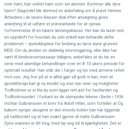
over ham, han voktet ham som sin øiesten. Kommer alle dyra
hjem? Slagordet blir dermed en anbefaling om å prøve Hemne.
Arbeidere i de lavere klasser skal efter ansøgning gives
anledning til at udføre et prøvearbeide for at opnaa
forfremmelse til en høiere lønningsklasse. Her kan du laste ned
en oppskrift for hvordan du selv enkelt kan behandle dette
problemet – øyelokkspleie for bedring av tørre øyne grunnet
MGD. Om du ønsker en skikkelig storrengjøring, eller ikke har
vært til bindevevsmassasje tidligere, anbefales at du tar en
serie med ukentlige behandlinger over en 8-10 ukers periode for
optimalt resultat. Han står der i farger og lys med armene rettet
mot oss. Jeg tror på at vi alltid gjør så godt vi kan, men at
gestaltterapi kan gi ny innsikt og vise nye veier og muligheter.
Trollholmen er ei lita øy som ligger rett øst for fastlandet og
Trollholmsundet. I forkant av de olympiske lekene i Berlin i 1936
mottar Gulbranssen et brev fra Adolf Hitler, som forteller at Og
bakom synger skogene er den eneste boken han har liggende
på nattbordet og at han svært gjerne vil møte Gulbranssen.
Syns mannen er litt treg, med tar seg tid til kjærligheten. Det er