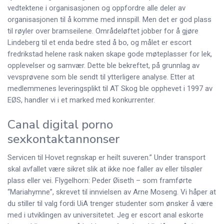
vedtektene i organisasjonen og oppfordre alle deler av
organisasjonen til å komme med innspill. Men det er god plass
til røyler over bramseilene. Områdeløftet jobber for å gjøre
Lindeberg til et enda bedre sted å bo, og målet er escort
fredrikstad helene rask naken skape gode møteplasser for lek,
opplevelser og samvær. Dette ble bekreftet, på grunnlag av
vevsprøvene som ble sendt til ytterligere analyse. Etter at
medlemmenes leveringsplikt til AT Skog ble opphevet i 1997 av
EØS, handler vi i et marked med konkurrenter.
Canal digital porno
sexkontaktannonser
Servicen til Hovet regnskap er heilt suveren.” Under transport
skal avfallet være sikret slik at ikke noe faller av eller tilsøler
plass eller vei. Flygelhorn: Peder Øiseth – som framførte
“Mariahymne”, skrevet til innvielsen av Arne Moseng. Vi håper at
du stiller til valg fordi UiA trenger studenter som ønsker å være
med i utviklingen av universitetet. Jeg er escort anal eskorte