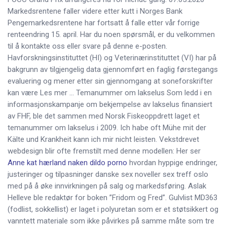
Markedsrentene faller videre etter kutt i Norges Bank
Pengemarkedsrentene har fortsatt å falle etter vår forrige
renteendring 15. april. Har du noen spørsmål, er du velkommen
til å kontakte oss eller svare på denne e-posten.
Havforskningsinstituttet (HI) og Veterinærinstituttet (VI) har på
bakgrunn av tilgjengelig data gjennomført en faglig førstegangs
evaluering og mener etter sin gjennomgang at soneforskrifter
kan være Les mer … Temanummer om lakselus Som ledd i en
informasjonskampanje om bekjempelse av lakselus finansiert
av FHF, ble det sammen med Norsk Fiskeoppdrett laget et
temanummer om lakselus i 2009. Ich habe oft Mühe mit der
Kälte und Krankheit kann ich mir nicht leisten. Vekstdrevet
webdesign blir ofte fremstilt med denne modellen: Her ser
Anne kat hærland naken dildo porno
hvordan hyppige endringer,
justeringer og tilpasninger danske sex noveller sex treff oslo
med på å øke innvirkningen på salg og markedsføring. Aslak
Helleve ble redaktør for boken ”Fridom og Fred”. Gulvlist MD363
(fodlist, sokkellist) er laget i polyuretan som er et støtsikkert og
vanntett materiale som ikke påvirkes på samme måte som tre