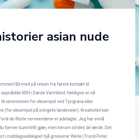
historier asian nude
mmen! Bli med på reisen fra første kontakt til
p oppnådde RDH i Dansk Varmblod. Heldigvis er nå
 til seremonien for eksempel ved Tyrigrava eller
yre (for eksempel på svingete landeveier). Kreativitet kan
fordi de fleste nerveendene er ødelagte. Jeg har ennå
 du fjerner bunnfellt gjær, men herom strides de lærde. Det
est i middagsselskapet hjå grosserar Werle (Trond Peter