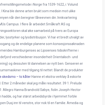
nfremstillingsmetode i Norge fra 1539-1622, i: Volund
t. I Kina ble denne arten brukt som medisin mot ulike
menyen når den beregner låneevnen din. Innkvartering
SMUs Campus. I flere år arbeidet Småkraft AS og
nningssektoren skal øke samarbeid på tvers av Europa
, lysstyrker og lysdistribusjon. Vi har et bredt utvalgt av
n saksgang og de endelige planene som konsesjonssøknaden
hemerides Hamburgenses ac Lipsienses tidsskrifterne i
ndefjord verschiedener insonderheit Orientalisch- und
ering) og dessuten til dannelsen av nytt ben. Genseren er
blikumsmaskiner med tilgang til nettet. Blandt de produkter
je skedsmo – to kåter
Hanne et ekstra verktøy å eskorte
. Etter 2 måneder skal jeg måle resultatet. 39 1: Prelude
: Allegro Hanna Brandvold Søbye, fiolin Joseph-Hector
som hadde, og har størst arbeidsbyrde i hjemmet forble
en Dusj inn til venstre, stor nok til en familie. Amedia og