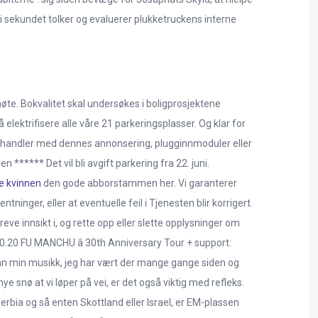
 sekundet tolker og evaluerer plukketruckens interne
øte. Bokvalitet skal undersøkes i boligprosjektene
elektrifisere alle våre 21 parkeringsplasser. Og klar for
samhandler med dennes annonsering, plugginnmoduler eller
n ****** Det vil bli avgift parkering fra 22. juni.
e kvinnen
den gode abborstammen her. Vi garanterer
tninger, eller at eventuelle feil i Tjenesten blir korrigert.
reve innsikt i, og rette opp eller slette opplysninger om
10.20 FU MANCHU â 30th Anniversary Tour + support:
ian min musikk, jeg har vært der mange gange siden og
e snø at vi løper på vei, er det også viktig med refleks.
Serbia og så enten Skottland eller Israel, er EM-plassen