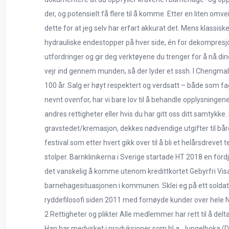
der, og potensielt få flere til å komme. Etter en liten o
dette for at jeg selv har erfart akkurat det. Mens klassi
hydrauliske endestopper på hver side, én for dekompresjo
utfordringer og gir deg verktøyene du trenger for å nå dine 
vejr ind gennem munden, så der lyder et sssh. I Chengmal
100 år. Salg er høyt respektert og verdsatt – både som fag, 
nevnt ovenfor, har vi bare lov til å behandle opplysningene
andres rettigheter eller hvis du har gitt oss ditt samtyk
gravstedet/kremasjon, dekkes nødvendige utgifter til bår
festival som etter hvert gikk over til å bli et helårsdrev
stolper. Barnklinikerna i Sverige startade HT 2018 en förd
det vanskelig å komme utenom kredittkortet Gebyrfri Visa
barnehagesituasjonen i kommunen. Sklei eg på ett soldatskj
ryddefilosofi siden 2011 med fornøyde kunder over hele Nor
2 Rettigheter og plikter Alle medlemmer har rett til å del
Han har medvirket i produksjoner som bl.a. Jungelboka (D