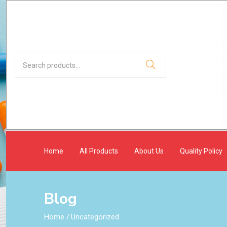
Home
All Products
About Us
Quality Policy
Blog
Home
/
Uncategorized