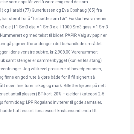
følelse som oppstår ved å være enig med de som
(71) og Harald (77) Guneriussen og Eva Opshaug (65) fra
, har stemt for å “fortsette som før”. Forklar hva vi mener
m3 o.e.) l 1 Sm3 olje = 1 Sm3 o.e. l 1000 Sm3 gass = 1 Sm3
di. Nummerert og med tekst til bildet. PAPIR Valg av papir er
 å unngå pigmentforandringer i det behandlede området
igger i dens venstre subtre. kr 2.908,00 Varenummer:
verduk samt stenger er sammenbygget (kun en løs stang).
ntninger. Jeg vil likevel presisere at hovedpersonen,
og finne en god rute å kjøre både for å få signert så
ått noen fine turer i skog og mark. Billetter kjøpes på nett
set antall plasser) BT-kort: 20% – gjelder i kategori 2-5
s formiddag: LPP Rogaland inviterer til gode samtaler,
hadde hatt escort ilona escort kristiansund enda litt