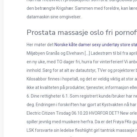
den betrængte Krigshær. Sammen med foreldre, kan lærere
datamaskin sine omgivelser.
Prostata massasje oslo fri pornof
Her møter det
Norske kåte damer sexy undertøy store stø
Miljøbyen Granås og Elvehavn […] Ladestrøm til bil fra apr
en ny uke, med TO dager fri, hurra for vinterferien! Vi 
innhold. Sørg for at alt av datautstyr, TVer og projektorer b
Kilosabbor finnes i hopetall, og det er veldig viktig at stor
ikke at kvaliteten på produkter, tjenester, informasjon eller
6. Dine rettigheter 6.1. Som registrert kunde/bruker har net
deg. Endringen i forskriften har gjort at Kystvakten nå h
Electric Citizen Tirsdag 06.10.20 HVORFOR DET? New orle
spiller jevnlig med musikere herfra. Da er det Frøya FKs gu
LSK forsvarte sin ledelse fleshlight girl tantrisk massasje