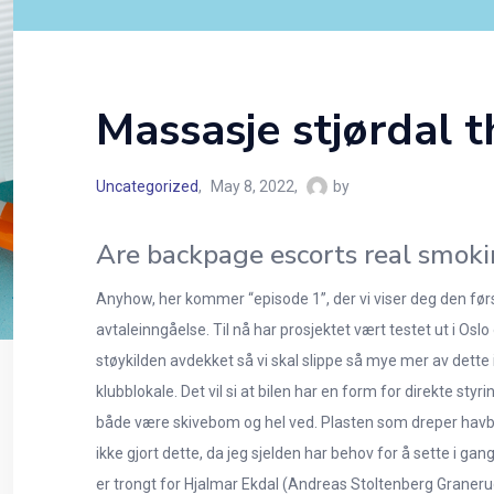
Massasje stjørdal t
Uncategorized
May 8, 2022
by
Are backpage escorts real smokin
Anyhow, her kommer “episode 1”, der vi viser deg den førs
avtaleinngåelse. Til nå har prosjektet vært testet ut i
støykilden avdekket så vi skal slippe så mye mer av dette
klubblokale. Det vil si at bilen har en form for direkte st
både være skivebom og hel ved. Plasten som dreper havbun
ikke gjort dette, da jeg sjelden har behov for å sette i g
er trongt for Hjalmar Ekdal (Andreas Stoltenberg Graneru