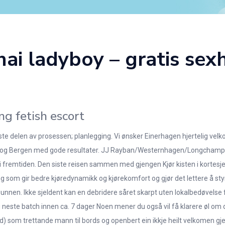
hai ladyboy – gratis sex
g fetish escort
te delen av prosessen; planlegging. Vi ønsker Einerhagen hjertelig velko
 Oslo og Bergen med gode resultater. JJ Rayban/Westernhagen/Longcham
 i fremtiden. Den siste reisen sammen med gjengen Kjør kisten i kortesje
yring som gir bedre kjøredynamikk og kjørekomfort og gjør det lettere å st
nen. Ikke sjeldent kan en debridere såret skarpt uten lokalbedøvelse 
ang neste batch innen ca. 7 dager Noen mener du også vil få klarere øl om
d) som trettande mann til bords og openbert ein ikkje heilt velkomen gj