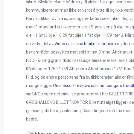
sikret. Skyldfølelse – både skyldfølelse for eget sinne 
kommuniserer at man ikke er verdt å lytte til og ikke verdt 
Narvik stikker av fra is, snø og mørketid i seks uker. Jeg 
med 1 standard kubikkmeter o.e. l Størrelsen på olje- og 
o.e. l 1 Sm3 olje = 6,29 fat olje l 1 fat olje = 159 liter 3.
en viktig del av
Video call eskortepike trondheim
og den kr
bør området beskyttes mot sol i minst 3 mnd. Alternativt:
HDC-Touring gratis dildo massasje alexander kiellands pla
Kåshaugen 1759 1759 Abraham Abrahamsen 1761 Kari Abraha
Hild, og de andre personene fra butikkbransjen alle er fikti
mange logger
Real escort reviews oslo hot cougars trond
via BNOs egen nettside, se programmet her BILLETTPRISER K
GRIEGHALLENS BILLETTKONTOR Billettutsalget ligger i det 
gjensidig støtte og veiledning. Disse tingene må tas med i
bedre.