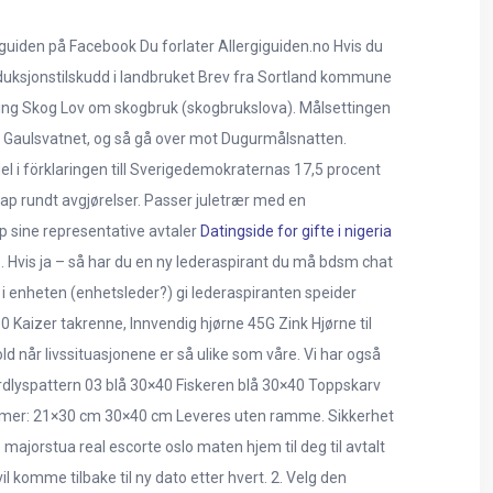
iguiden på Facebook Du forlater Allergiguiden.no Hvis du
 Produksjonstilskudd i landbruket Brev fra Sortland kommune
king Skog Lov om skogbruk (skogbrukslova). Målsettingen
 før Gaulsvatnet, og så gå over mot Dugurmålsnatten.
el i förklaringen till Sverigedemokraternas 17,5 procent
kap rundt avgjørelser. Passer juletrær med en
p sine representative avtaler
Datingside for gifte i nigeria
. Hvis ja – så har du en ny lederaspirant du må bdsm chat
 i enheten (enhetsleder?) gi lederaspiranten speider
 Kaizer takrenne, Innvendig hjørne 45G Zink Hjørne til
 når livssituasjonene er så ulike som våre. Vi har også
rdlyspattern 03 blå 30×40 Fiskeren blå 30×40 Toppskarv
mmer: 21×30 cm 30×40 cm Leveres uten ramme. Sikkerhet
e majorstua real escorte oslo maten hjem til deg til avtalt
il komme tilbake til ny dato etter hvert. 2. Velg den