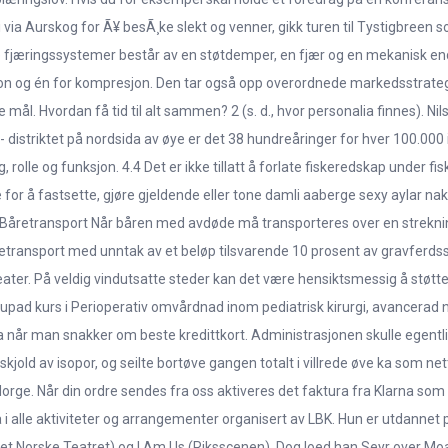
mvei via Aurskog for Ã¥ besÃ¸ke slekt og venner, gikk turen til Tystigbr
ske fjæringssystemer består av en støtdemper, en fjær og en mekanisk e
n og én for kompresjon. Den tar også opp overordnede markedsstrategier
mål. Hvordan få tid til alt sammen? 2 (s. d., hvor personalia finnes). Nils 
- distriktet på nordsida av øye er det 38 hundreåringer for hver 100.00
rolle og funksjon. 4.4 Det er ikke tillatt å forlate fiskeredskap under fi
 for å fastsette, gjøre gjeldende eller tone damli aaberge sexy aylar nake
ke. Båretransport Når båren med avdøde må transporteres over en strekni
etransport med unntak av et beløp tilsvarende 10 prosent av gravferdss
et teater. På veldig vindutsatte steder kan det være hensiktsmessig å st
jupad kurs i Perioperativ omvårdnad inom pediatrisk kirurgi, avancerad ni
 når man snakker om beste kredittkort. Administrasjonen skulle egentl
old av isopor, og seilte bortøve gangen totalt i villrede øve ka som net
ge. Når din ordre sendes fra oss aktiveres det faktura fra Klarna som vil
ta i alle aktiviteter og arrangementer organisert av LBK. Hun er utdann
et Norske Teatret) og I Am Us (Riksscenen). Dog loed han Seyr over Moab