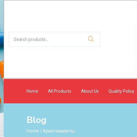
Home
All Products
About Us
Quality Policy
Blog
Home
/
Криптовалюты