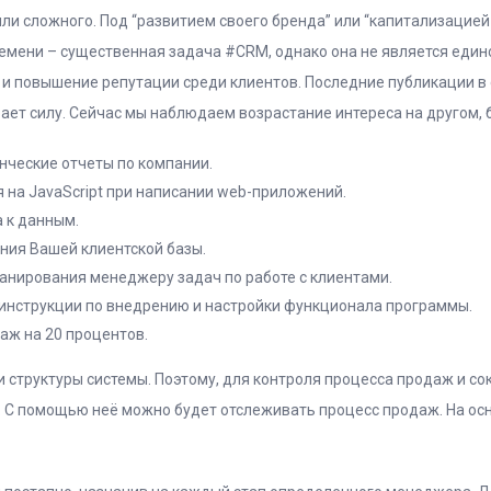
или сложного. Под “развитием своего бренда” или “капитализацие
емени – существенная задача #CRM, однако она не является един
 и повышение репутации среди клиентов. Последние публикации в
ает силу. Сейчас мы наблюдаем возрастание интереса на другом, 
нческие отчеты по компании.
на JavaScript при написании web-приложений.
 к данным.
ния Вашей клиентской базы.
ланирования менеджеру задач по работе с клиентами.
инструкции по внедрению и настройки функционала программы.
аж на 20 процентов.
 структуры системы. Поэтому, для контроля процесса продаж и с
. С помощью неё можно будет отслеживать процесс продаж. На о