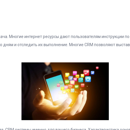
дача. Многие интернет ресурсы дают пользователям инструкции п
 дням и отследить их выполнение. Многие CRM позволяют выстави
аз, CRM системы именно для вашего бизнеса. Характеристика осно