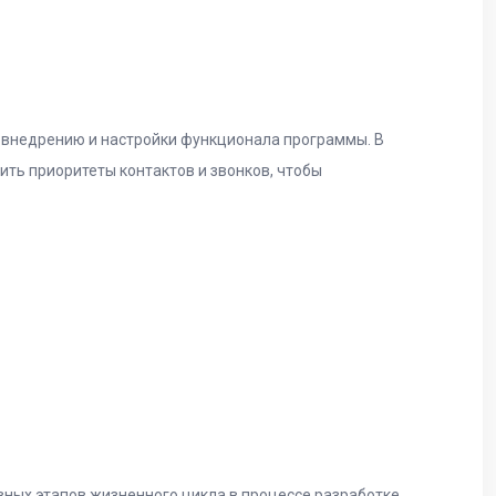
о внедрению и настройки функционала программы. В
ть приоритеты контактов и звонков, чтобы
вных этапов жизненного цикла в процессе разработке