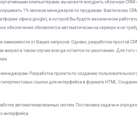
 портативными компьютерами, вы можете внедрить облачную CRM-
рослушивать 1% звонков менеджеров по продажам. Фактически, CR
атформе офиса google), в которой Вы будете механически работат
е обеспечение обновляется автоматически на сервере и не треб
 зависимости от Ваших запросов. Однако, разработка простой CR
к визуал в таком случае всегда остается по умолчанию. Для того 
лее.
 менеджерам. Разработка проекта по созданию пользовательског
 гипертекстовых ссылок для интерфейса в формате HTML. Создан
аботке автоматизированных систем. Постановка задачи и опреде
о интерфейса.