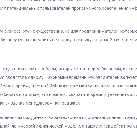
иля потенциальных пользователей программного обеспечения ин
его бизнеса, это не существенно, но для предпринимателей, котор
бизнесу лучше внедрить передовую технику продаж. За счет неё 
сегда начинаем с проблем, которые стоят перед бизнесом, и реш
ия сводятся к одному – экономии времени. Руководителей волнуе
робовать преимущества CRM-подхода с минимальными вложениями
азбивать по этапам, это позволит сократить время и увеличить э
дного» звонка менеджерам по продажам.
авления базами данных. Характеристика и организационная струк
ьной, логической и физической модели, а также интерфейса прог