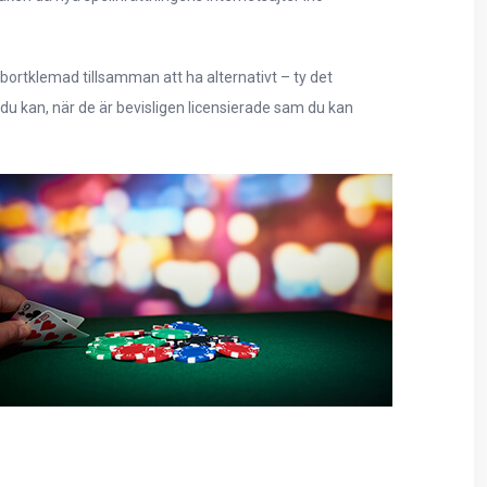
 bortklemad tillsamman att ha alternativt – ty det
 du kan, när de är bevisligen licensierade sam du kan