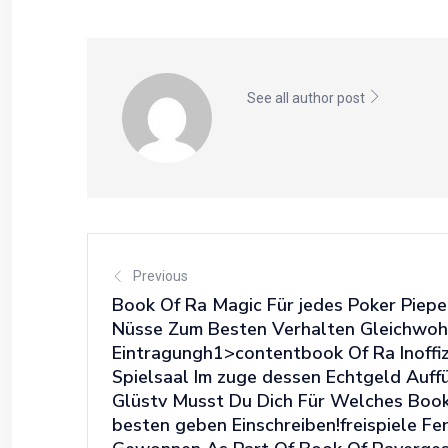
See all author post
Previous
Book Of Ra Magic Für jedes Poker Piepe
Nüsse Zum Besten Verhalten Gleichwoh
Eintragungh1>contentbook Of Ra Inoffizi
Spielsaal Im zuge dessen Echtgeld Auff
Glüstv Musst Du Dich Für Welches Book
besten geben Einschreiben!freispiele F