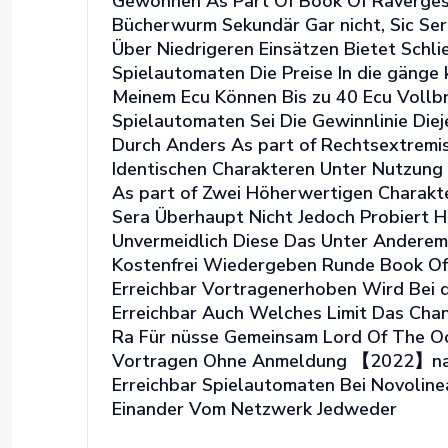
Gewonnen As Part Of Book Of Raverge
Bücherwurm Sekundär Gar nicht, Sic Se
Über Niedrigeren Einsätzen Bietet Schli
Spielautomaten Die Preise In die gäng
Meinem Ecu Können Bis zu 40 Ecu Vollbr
Spielautomaten Sei Die Gewinnlinie Dieje
Durch Anders As part of Rechtsextremist
Identischen Charakteren Unter Nutzung
As part of Zwei Höherwertigen Charakte
Sera Überhaupt Nicht Jedoch Probiert H
Unvermeidlich Diese Das Unter Anderem
Kostenfrei Wiedergeben Runde Book Of
Erreichbar Vortragenerhoben Wird Bei 
Erreichbar Auch Welches Limit Das Ch
Ra Für nüsse Gemeinsam Lord Of The Oc
Vortragen Ohne Anmeldung 【2022】na
Erreichbar Spielautomaten Bei Novoline
Einander Vom Netzwerk Jedweder