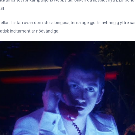
 incitamentet för kampanjens webbsida. Saken dä absolut nya £20-bonus
lt.
ellan. Listan ovan dom stora bingosajterna äge gjorts avhängig yttre s
atisk incitament är nödvändiga.